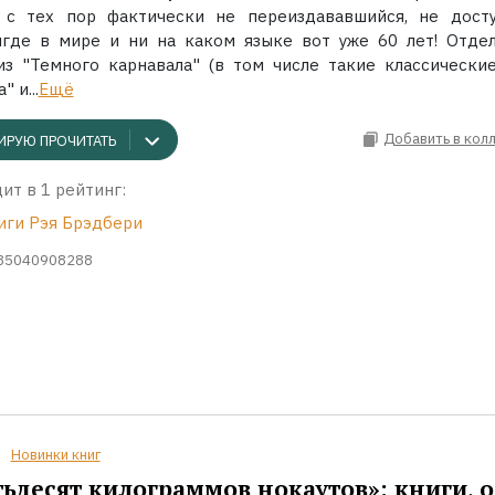
 с тех пор фактически не переиздававшийся, не дост
где в мире и ни на каком языке вот уже 60 лет! Отде
из "Темного карнавала" (в том числе такие классические
 и...
Ещё
Добавить в кол
ИРУЮ ПРОЧИТАТЬ
ит в 1 рейтинг:
иги Рэя Брэдбери
85040908288
Новинки книг
ьдесят килограммов нокаутов»: книги, о