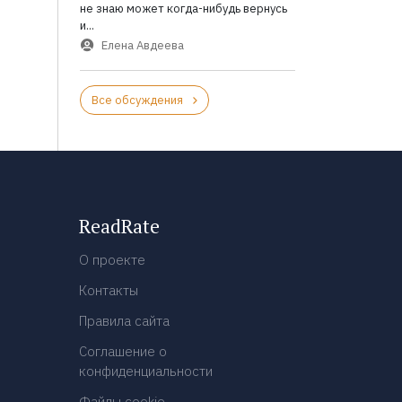
не знаю может когда-нибудь вернусь
и...
Елена Авдеева
Все обсуждения
ReadRate
О проекте
Контакты
Правила сайта
Соглашение о
конфиденциальности
Файлы cookie