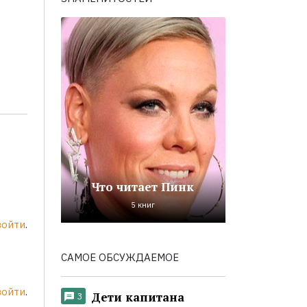
Что читает Пинк
5 книг
войти
.
САМОЕ ОБСУЖДАЕМОЕ
войти
.
Дети капитана
3