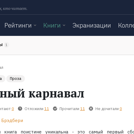
х, кто читает.
Рейтинги
Книги
Экранизации
Колл
ТЫ
1
ал
а
Проза
ный карнавал
читают
0
Отложили
11
Прочитали
11
Не дочитали
0
 Брэдбери
я книга поистине уникальна - это самый первый сб