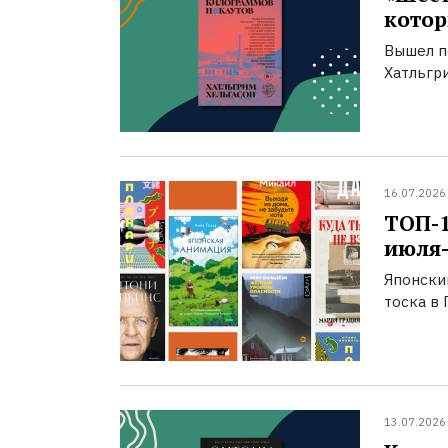
котор
Вышел п
Хатльгри
16.07.2026
ТОП-
июля-
Японски
тоска в 
13.07.2026