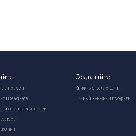
айте
Создавайте
ные новости
Книжные коллекции
нги ReadRate
Личный книжный профиль
нги от знаменитостей
селлеры
низации