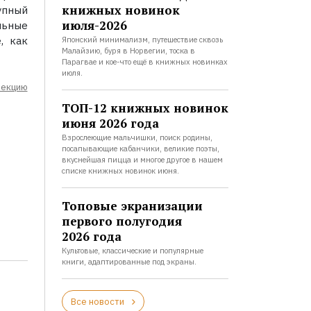
книжных новинок
упный
июля-2026
льные
, как
Японский минимализм, путешествие сквозь
Малайзию, буря в Норвегии, тоска в
Парагвае и кое-что ещё в книжных новинках
июля.
лекцию
ТОП-12 книжных новинок
июня 2026 года
Взрослеющие мальчишки, поиск родины,
посапывающие кабанчики, великие поэты,
вкуснейшая пицца и многое другое в нашем
списке книжных новинок июня.
Топовые экранизации
первого полугодия
2026 года
Культовые, классические и популярные
книги, адаптированные под экраны.
Все новости