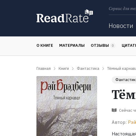
Сервис для те
Поиск
Новости
О КНИГЕ
МАТЕРИАЛЫ
ОТЗЫВЫ
ЦИТА
0
Главная
Книги
Фантастика
Тёмный карнав
Фантастик
Тём
Сейчас 
Автор:
Рэй
Настояща