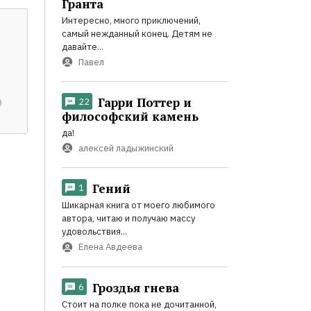
Гранта
Интересно, много приключений,
самый нежданный конец. Детям не
давайте...
Павел
Гарри Поттер и
22
философский камень
да!
алексей ладыжинский
Гений
1
Шикарная книга от моего любимого
автора, читаю и получаю массу
удовольствия...
Елена Авдеева
Гроздья гнева
6
Стоит на полке пока не дочитанной,