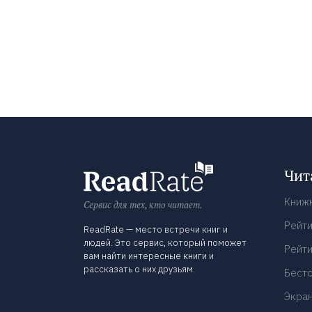
Чит
Книж
Сервис для тех, кто читает.
Рейти
ReadRate — место встречи книг и
людей. Это сервис, который поможет
Рейти
вам найти интересные книги и
рассказать о них друзьям.
Бест
Экра