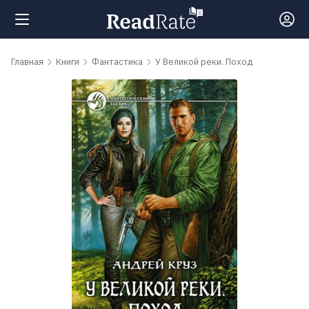
Поиск
Главная
Книги
Фантастика
У Великой реки. Поход
Новости
Рейтинги
Книги
Самые
обсуждаемые
книги
Авторы