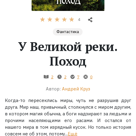
Жанры
4
Серии
Фантастика
У Великой реки.
Экранизации
Поход
Коллекции
2
2
7
0
Автор:
Андрей Круз
Когда-то пересеклись миры, чуть не разрушив друг
друга. Мир наш, привычный, столкнулся с миром другим,
в котором магия обычна, а боги надзирают за людьми и
прочими населяющими его расами. И остался от
нашего мира в том изрядный кусок. Но только история
совсем не об этом, потому...
Ещё