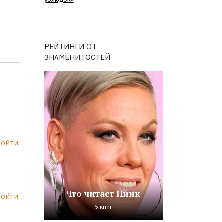
ублюдок»
РЕЙТИНГИ ОТ
ЗНАМЕНИТОСТЕЙ
войти
.
Что читает Пинк
войти
.
5 книг