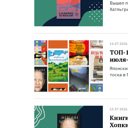
Вышел п
Хатльгри
16.07.2026
ТОП-
июля-
Японски
тоска в 
13.07.2026
Книги
Хопк