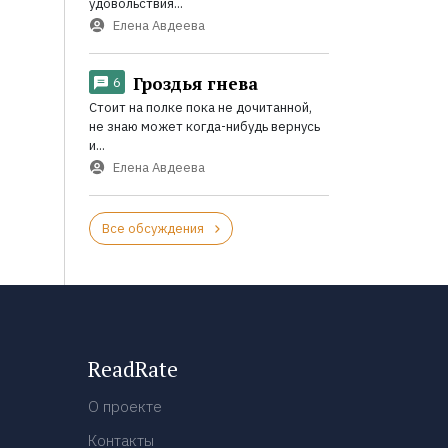
удовольствия...
Елена Авдеева
Гроздья гнева
6
Стоит на полке пока не дочитанной,
не знаю может когда-нибудь вернусь
и...
Елена Авдеева
Все обсуждения
ReadRate
О проекте
Контакты