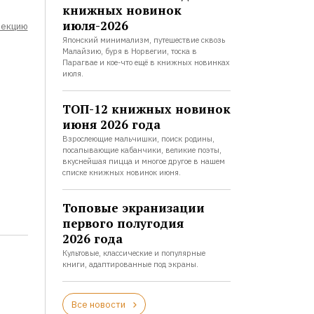
книжных новинок
июля-2026
лекцию
Японский минимализм, путешествие сквозь
Малайзию, буря в Норвегии, тоска в
Парагвае и кое-что ещё в книжных новинках
июля.
ТОП-12 книжных новинок
июня 2026 года
Взрослеющие мальчишки, поиск родины,
посапывающие кабанчики, великие поэты,
вкуснейшая пицца и многое другое в нашем
списке книжных новинок июня.
Топовые экранизации
первого полугодия
2026 года
Культовые, классические и популярные
книги, адаптированные под экраны.
Все новости