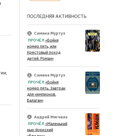
и
ПОСЛЕДНЯЯ АКТИВНОСТЬ
Самина Муртуз
ПРОЧЁЛ
«Бойня
номер пять, или
Крестовый поход
детей: Роман»
ии,
Самина Муртуз
ПРОЧЁЛ
«Бойня
номер пять. Завтрак
для чемпионов.
Балаган»
Андрей Мягчило
ПРОЧЁЛ
«Маленький
нью-йоркский