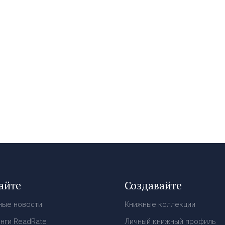
айте
Создавайте
ные новости
Книжные коллекции
нги ReadRate
Личный книжный профиль