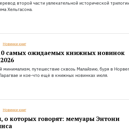
еревод второй части увлекательной исторической трилоги
ма Хельгасона.
Новинки книг
10 самых ожидаемых книжных новинок
2026
й минимализм, путешествие сквозь Малайзию, буря в Норвег
Парагвае и кое-что ещё в книжных новинках июля.
Новинки книг
, о которых говорят: мемуары Энтони
инса