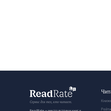
Чит
Книж
Сервис для тех, кто читает.
Рейти
ReadRate — место встречи книг и