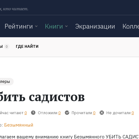
х, кто читает.
Рейтинги
Книги
Экранизации
Колл
ТЫ
ГДЕ НАЙТИ
0
ллеры
бить садистов
йчас читают
0
Отложили
0
Прочитали
0
Не дочитали
0
р:
Безымянный
лагаем вашему вниманию книгу Безымянного УБИТЬ САДИС