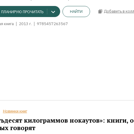
Добавить в кол
НАЙТИ
ПЛАНИРУЮ ПРОЧИТАТЬ
я книга
2013 г.
9785457263567
Новинки книг
ьдесят килограммов нокаутов»: книги, о
ых говорят