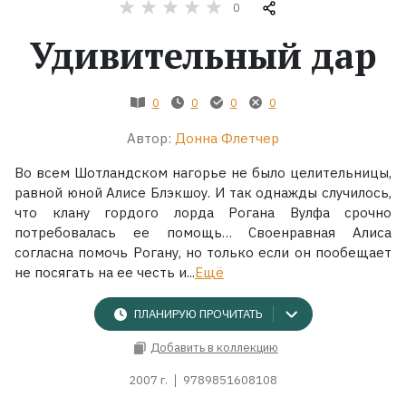
0
Удивительный дар
Жанры
Серии
0
0
0
0
Экранизации
Автор:
Донна Флетчер
Во всем Шотландском нагорье не было целительницы,
Коллекции
равной юной Алисе Блэкшоу. И так однажды случилось,
что клану гордого лорда Рогана Вулфа срочно
потребовалась ее помощь… Своенравная Алиса
согласна помочь Рогану, но только если он пообещает
не посягать на ее честь и...
Ещё
ПЛАНИРУЮ ПРОЧИТАТЬ
Добавить в коллекцию
2007 г.
9789851608108