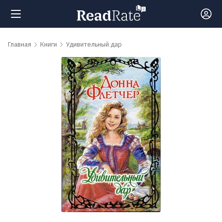
Поиск
Главная
Книги
Удивительный дар
Новости
Рейтинги
Книги
Самые
обсуждаемые
книги
Авторы