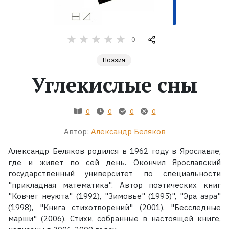
Жанры
0
Серии
Поэзия
Экранизации
Углекислые сны
Коллекции
0
0
0
0
Автор:
Александр Беляков
Александр Беляков родился в 1962 году в Ярославле,
где и живет по сей день. Окончил Ярославский
государственный университет по специальности
"прикладная математика". Автор поэтических книг
"Ковчег неуюта" (1992), "Зимовье" (1995)", "Эра аэра"
(1998), "Книга стихотворений" (2001), "Бесследные
марши" (2006). Стихи, собранные в настоящей книге,