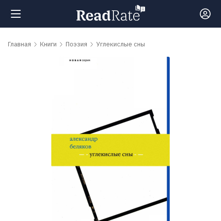
Поиск
Главная
Книги
Поэзия
Углекислые сны
Новости
Рейтинги
Книги
Самые
обсуждаемые
книги
Авторы