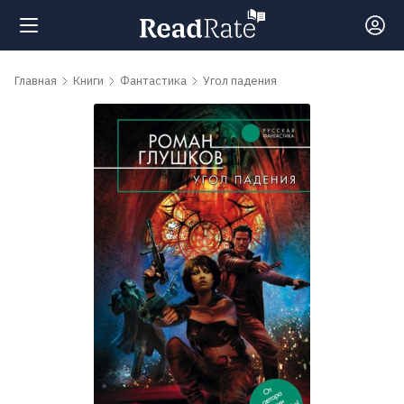
Поиск
Главная
Книги
Фантастика
Угол падения
Новости
Рейтинги
Книги
Самые
обсуждаемые
книги
Авторы