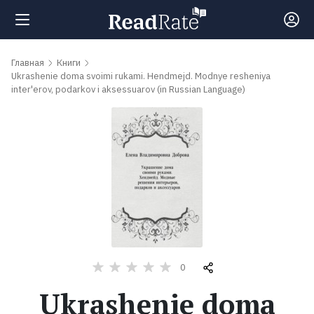
Поиск
Главная
Книги
Ukrashenie doma svoimi rukami. Hendmejd. Modnye resheniya
inter'erov, podarkov i aksessuarov (in Russian Language)
Новости
Рейтинги
Книги
Самые
обсуждаемые
0
книги
Ukrashenie doma
Авторы