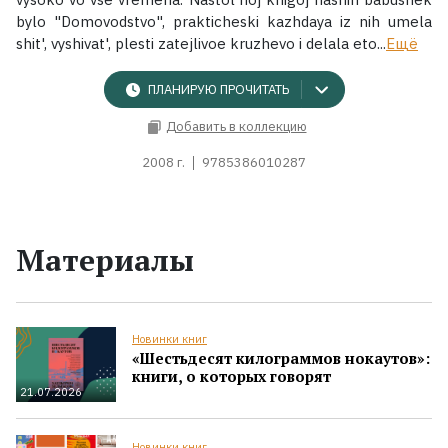
bylo "Domovodstvo", prakticheski kazhdaya iz nih umela
shit', vyshivat', plesti zatejlivoe kruzhevo i delala eto...
Ещё
ПЛАНИРУЮ ПРОЧИТАТЬ
Добавить в коллекцию
2008 г.
9785386010287
Материалы
Новинки книг
«Шестьдесят килограммов нокаутов»:
книги, о которых говорят
21.07.2026
Новинки книг