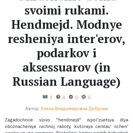
svoimi rukami.
Жанры
Hendmejd. Modnye
Серии
resheniya inter'erov,
Экранизации
podarkov i
aksessuarov (in
Коллекции
Russian Language)
0
0
0
0
Автор:
Елена Владимировна Доброва
Zagadochnoe slovo "hendmejd" ispol'zuetsya dlya
oboznacheniya ruchnoj raboty, kotoraya cenilas' ochen'
vysoko vo vse vremena. Nastol'noj knigoj nashih babushek