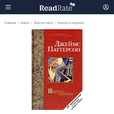
Поиск
Главная
Книги
Фантастика
Умереть первым
Новости
Рейтинги
Книги
Самые
обсуждаемые
книги
Авторы