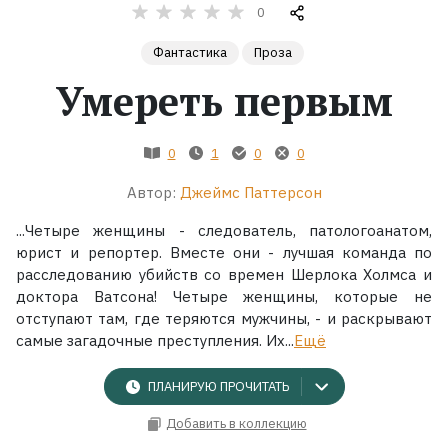
0
Жанры
Фантастика
Проза
Умереть первым
Серии
Экранизации
0
1
0
0
Автор:
Джеймс Паттерсон
Коллекции
...Четыре женщины - следователь, патологоанатом,
юрист и репортер. Вместе они - лучшая команда по
расследованию убийств со времен Шерлока Холмса и
доктора Ватсона! Четыре женщины, которые не
отступают там, где теряются мужчины, - и раскрывают
самые загадочные преступления. Их...
Ещё
ПЛАНИРУЮ ПРОЧИТАТЬ
Добавить в коллекцию