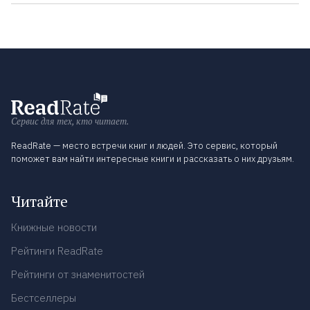
Сервис для тех, кто читает.
ReadRate — место встречи книг и людей. Это сервис, который
поможет вам найти интересные книги и рассказать о них друзьям.
Читайте
Книжные новости
Рейтинги ReadRate
Рейтинги от знаменитостей
Бестселлеры