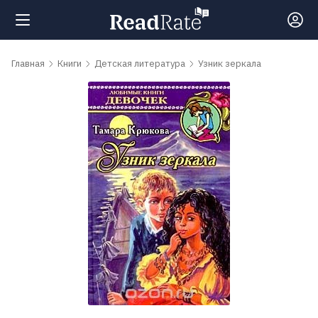
Поиск
Главная
Книги
Детская литература
Узник зеркала
Новости
Рейтинги
Книги
Самые
обсуждаемые
книги
Авторы