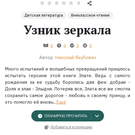
0
Жанры
Детская литература
Внеклассное чтение
Узник зеркала
Серии
Экранизации
0
0
0
0
Автор:
Николай Якубович
Коллекции
Много испытаний и волшебных превращений пришлось
испытать героине этой книги Злате. Ведь с самого
рождения за ее судьбу боролись две феи: добрая -
Доля и злая - Злыдня. Потеряв все, Злата все же смогла
сохранить самое дорогое - любовь к своему принцу, и
это помогло ей вновь...
Ещё
ПЛАНИРУЮ ПРОЧИТАТЬ
Добавить в коллекцию