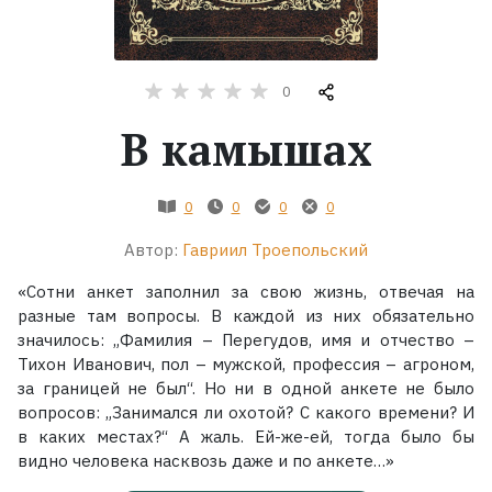
Жанры
0
Серии
В камышах
Экранизации
0
0
0
0
Коллекции
Автор:
Гавриил Троепольский
«Сотни анкет заполнил за свою жизнь, отвечая на
разные там вопросы. В каждой из них обязательно
значилось: „Фамилия – Перегудов, имя и отчество –
Тихон Иванович, пол – мужской, профессия – агроном,
за границей не был“. Но ни в одной анкете не было
вопросов: „Занимался ли охотой? С какого времени? И
в каких местах?“ А жаль. Ей-же-ей, тогда было бы
видно человека насквозь даже и по анкете…»