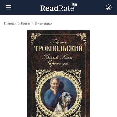
Поиск
Главная
Книги
В камышах
Новости
Рейтинги
Книги
Самые
обсуждаемые
книги
Авторы