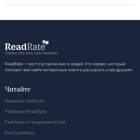
Сервис для тех, кто читает.
ReadRate — место встречи книг и людей. Это сервис, который
поможет вам найти интересные книги и рассказать о них друзьям.
Читайте
Книжные новости
Рейтинги ReadRate
Рейтинги от знаменитостей
Бестселлеры