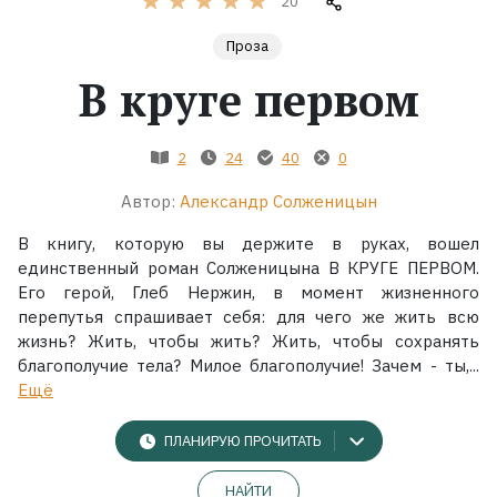
20
Проза
Жанры
В круге первом
Серии
2
24
40
0
Экранизации
Автор:
Александр Солженицын
Коллекции
В книгу, которую вы держите в руках, вошел
единственный роман Солженицына В КРУГЕ ПЕРВОМ.
Его герой, Глеб Нержин, в момент жизненного
перепутья спрашивает себя: для чего же жить всю
жизнь? Жить, чтобы жить? Жить, чтобы сохранять
благополучие тела? Милое благополучие! Зачем - ты,...
Ещё
ПЛАНИРУЮ ПРОЧИТАТЬ
НАЙТИ