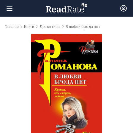
Поиск
Главная
Книги
Детективы
В любви брода нет
Новости
Рейтинги
Книги
Самые
обсуждаемые
книги
Авторы