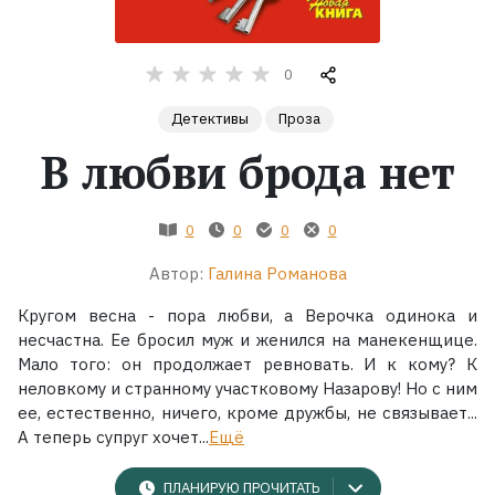
Жанры
0
Серии
Детективы
Проза
В любви брода нет
Экранизации
0
0
0
0
Коллекции
Автор:
Галина Романова
Кругом весна - пора любви, а Верочка одинока и
несчастна. Ее бросил муж и женился на манекенщице.
Мало того: он продолжает ревновать. И к кому? К
неловкому и странному участковому Назарову! Но с ним
ее, естественно, ничего, кроме дружбы, не связывает...
А теперь супруг хочет...
Ещё
ПЛАНИРУЮ ПРОЧИТАТЬ