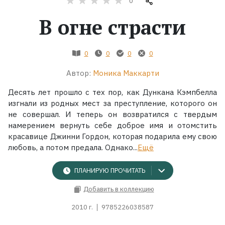
0
В огне страсти
Жанры
Серии
0
0
0
0
Автор:
Моника Маккарти
Экранизации
Десять лет прошло с тех пор, как Дункана Кэмпбелла
изгнали из родных мест за преступление, которого он
Коллекции
не совершал. И теперь он возвратился с твердым
намерением вернуть себе доброе имя и отомстить
красавице Джинни Гордон, которая подарила ему свою
любовь, а потом предала. Однако...
Ещё
ПЛАНИРУЮ ПРОЧИТАТЬ
Добавить в коллекцию
2010 г.
9785226038587