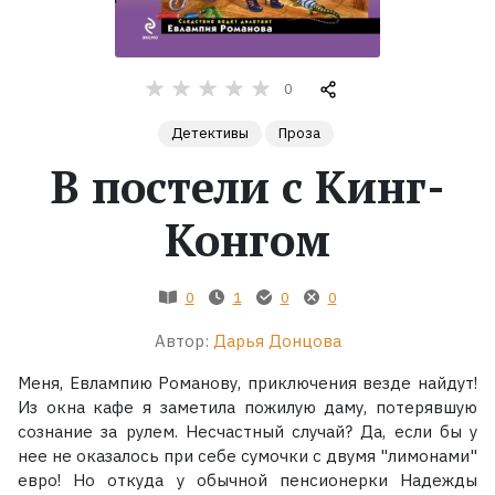
Жанры
0
Серии
Детективы
Проза
Экранизации
В постели с Кинг-
Конгом
Коллекции
0
1
0
0
Автор:
Дарья Донцова
Меня, Евлампию Романову, приключения везде найдут!
Из окна кафе я заметила пожилую даму, потерявшую
сознание за рулем. Несчастный случай? Да, если бы у
нее не оказалось при себе сумочки с двумя "лимонами"
евро! Но откуда у обычной пенсионерки Надежды