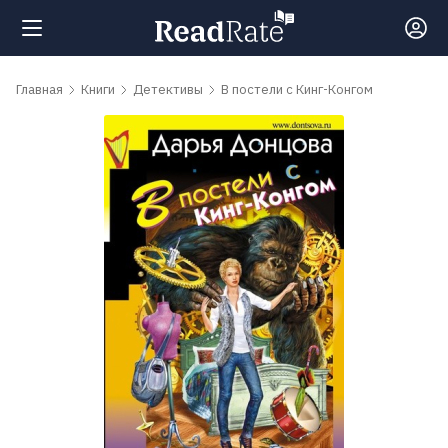
Поиск
Главная
Книги
Детективы
В постели с Кинг-Конгом
Новости
Рейтинги
Книги
Самые
обсуждаемые
книги
Авторы