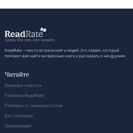
Сервис для тех, кто читает.
ReadRate — место встречи книг и людей. Это сервис, который
поможет вам найти интересные книги и рассказать о них друзьям.
Читайте
Книжные новости
Рейтинги ReadRate
Рейтинги от знаменитостей
Бестселлеры
Экранизации