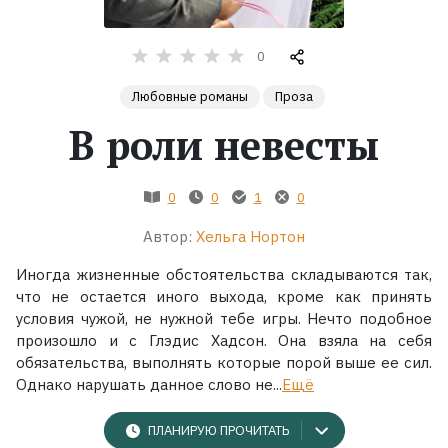
Жанры
0
Серии
Любовные романы
Проза
В роли невесты
Экранизации
0
0
1
0
Коллекции
Автор:
Хельга Нортон
Иногда жизненные обстоятельства складываются так,
что не остается иного выхода, кроме как принять
условия чужой, не нужной тебе игры. Нечто подобное
произошло и с Глэдис Хадсон. Она взяла на себя
обязательства, выполнять которые порой выше ее сил.
Однако нарушать данное слово не...
Ещё
ПЛАНИРУЮ ПРОЧИТАТЬ