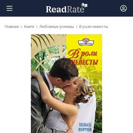
Поиск
Главная
Книги
Любовные романы
В роли невесты
Новости
Рейтинги
Книги
Самые
обсуждаемые
книги
Авторы