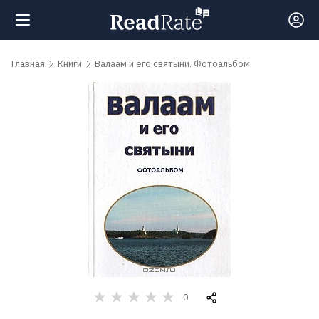
Поиск
Главная
Книги
Валаам и его святыни. Фотоальбом
Новости
Рейтинги
Книги
Самые
обсуждаемые
книги
0
Авторы