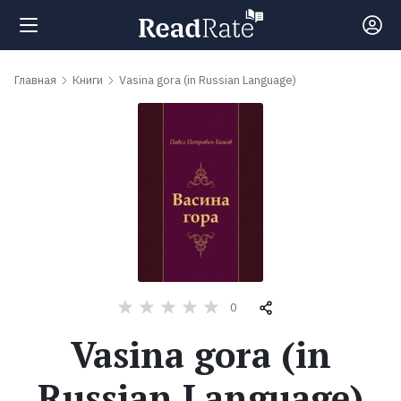
Поиск
Главная
Книги
Vasina gora (in Russian Language)
Новости
Рейтинги
Книги
Самые
0
обсуждаемые
Vasina gora (in
книги
Russian Language)
Авторы