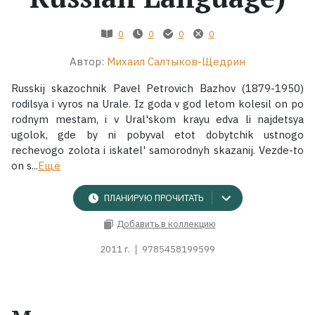
Жанры
0
0
0
0
Автор:
Михаил Салтыков-Щедрин
Серии
Russkij skazochnik Pavel Petrovich Bazhov (1879-1950)
Экранизации
rodilsya i vyros na Urale. Iz goda v god letom kolesil on po
rodnym mestam, i v Ural'skom krayu edva li najdetsya
ugolok, gde by ni pobyval etot dobytchik ustnogo
Коллекции
rechevogo zolota i iskatel' samorodnyh skazanij. Vezde-to
on s...
Ещё
ПЛАНИРУЮ ПРОЧИТАТЬ
Добавить в коллекцию
2011 г.
9785458199599