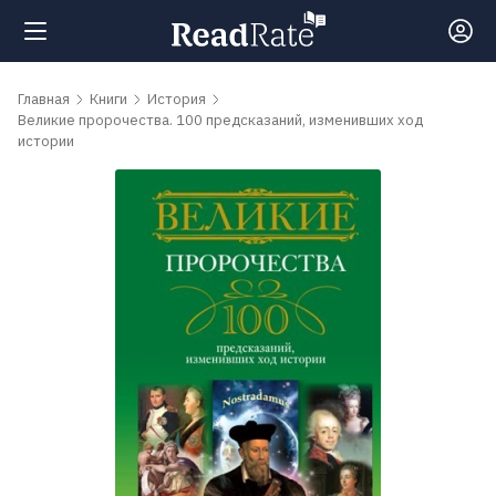
Поиск
Главная
Книги
История
Великие пророчества. 100 предсказаний, изменивших ход
истории
Новости
Рейтинги
Книги
Самые
обсуждаемые
книги
Авторы