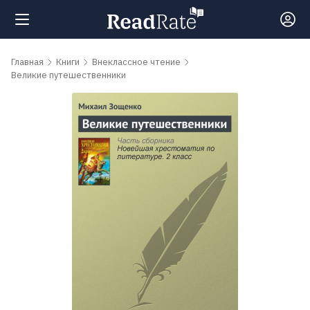
Поиск
Главная
Книги
Внеклассное чтение
Великие путешественники
Новости
Рейтинги
Книги
Самые
обсуждаемые
книги
Авторы