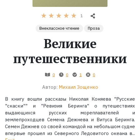
Жанры
1
Внеклассное чтение
Проза
Серии
Великие
Экранизации
путешественники
Коллекции
0
0
1
0
Автор:
Михаил Зощенко
В книгу вошли рассказы Николая Коняева "Русские
"скаски"" и "Ревизия Беринга" о путешествиях
выдающихся русских мореплавателей и
землепроходцев Семена Дежнева и Витуса Беринга.
Семен Дежнев со своей командой на небольшом судне
впервые прошел из Северного Ледовитого океана в...