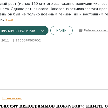
лый рост (менее 160 см), его заслуженно величали «колосс
ном». Однако ратная слава Наполеона затмила заслуги прав
ведь он был не только военным гением, но и настоящим г
,...
Ещё
Добавить в кол
НАЙТИ
ПЛАНИРУЮ ПРОЧИТАТЬ
2011 г.
9785699503902
Новинки книг
ьдесят килограммов нокаутов»: книги, о