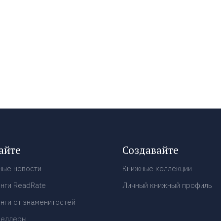
айте
Создавайте
ные новости
Книжные коллекции
нги ReadRate
Личный книжный профиль
нги от знаменитостей
селлеры