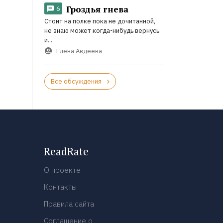
Гроздья гнева
6
Стоит на полке пока не дочитанной,
не знаю может когда-нибудь вернусь
и...
Елена Авдеева
Все обсуждения
ReadRate
О проекте
Контакты
Правила сайта
Соглашение о