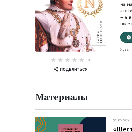
на ма
«тита
– а 
власти
Яуза
0
ПОДЕЛИТЬСЯ
Материалы
21.07.2026
«Шест