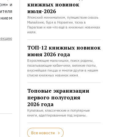
книжных новинок
ом» и
июля-2026
ителя
ением
Японский минимализм, путешествие сквозь
Малайзию, буря в Норвегии, тоска в
Парагвае и кое-что ещё в книжных новинках
июля.
лекцию
ТОП-12 книжных новинок
июня 2026 года
Взрослеющие мальчишки, поиск родины,
посапывающие кабанчики, великие поэты,
вкуснейшая пицца и многое другое в нашем
списке книжных новинок июня.
Топовые экранизации
первого полугодия
2026 года
Культовые, классические и популярные
книги, адаптированные под экраны.
Все новости