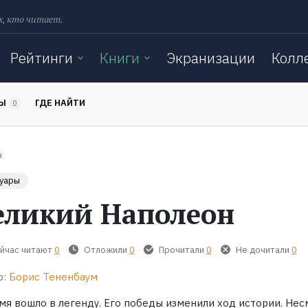
х, кто читает.
Рейтинги
Книги
Экранизации
Колл
ТЫ
ГДЕ НАЙТИ
0
н
уары
еликий Наполеон
йчас читают
0
Отложили
0
Прочитали
0
Не дочитали
0
р:
Борис Тененбаум
мя вошло в легенду. Его победы изменили ход истории. Нес