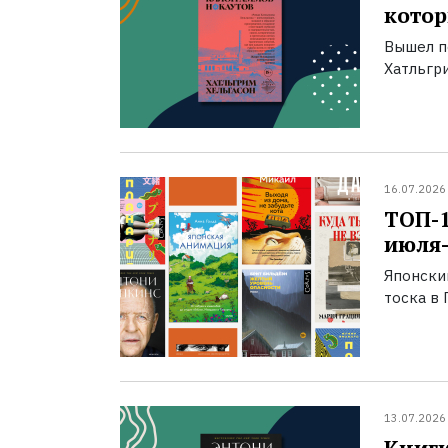
котор
Вышел п
Хатльгри
16.07.2026
ТОП-
июля-
Японски
тоска в 
13.07.2026