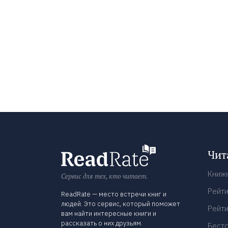
Чит
Книж
Сервис для тех, кто читает.
Рейти
ReadRate — место встречи книг и
людей. Это сервис, который поможет
Рейти
вам найти интересные книги и
рассказать о них друзьям.
Бест