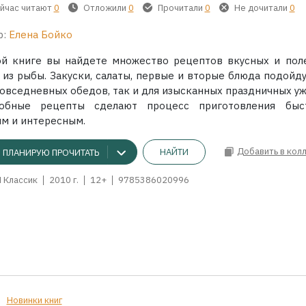
йчас читают
0
Отложили
0
Прочитали
0
Не дочитали
0
р:
Елена Бойко
ой книге вы найдете множество рецептов вкусных и пол
 из рыбы. Закуски, салаты, первые и вторые блюда подойду
повседневных обедов, так и для изысканных праздничных уж
обные рецепты сделают процесс приготовления быс
им и интересным.
Добавить в кол
НАЙТИ
ПЛАНИРУЮ ПРОЧИТАТЬ
 Классик
2010 г.
12+
9785386020996
Новинки книг