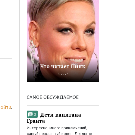
Что читает Пинк
5 книг
САМОЕ ОБСУЖДАЕМОЕ
войти
.
Дети капитана
3
Гранта
Интересно, много приключений,
самый нежданный конец. Детям не