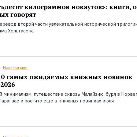
ьдесят килограммов нокаутов»: книги, о
ых говорят
еревод второй части увлекательной исторической трилоги
ма Хельгасона.
Новинки книг
10 самых ожидаемых книжных новинок
2026
й минимализм, путешествие сквозь Малайзию, буря в Норвег
Парагвае и кое-что ещё в книжных новинках июля.