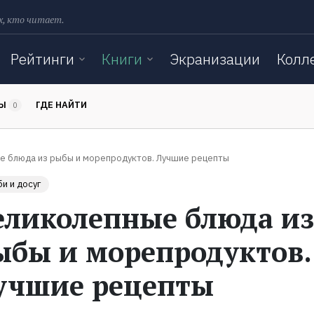
х, кто читает.
Рейтинги
Книги
Экранизации
Колл
ТЫ
ГДЕ НАЙТИ
0
е блюда из рыбы и морепродуктов. Лучшие рецепты
и и досуг
еликолепные блюда из
ыбы и морепродуктов.
учшие рецепты