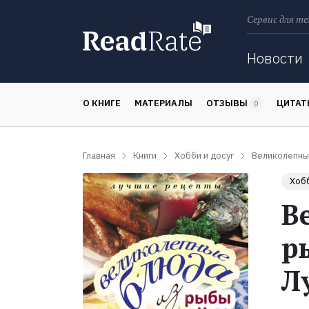
Сервис для те
Поиск
Новости
О КНИГЕ
МАТЕРИАЛЫ
ОТЗЫВЫ
ЦИТА
0
Главная
Книги
Хобби и досуг
Великолепны
Хобб
В
р
Л