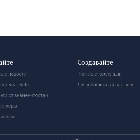
айте
Создавайте
ные новости
Книжные коллекции
нги ReadRate
Личный книжный профиль
нги от знаменитостей
селлеры
низации