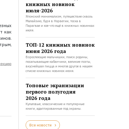
книжных новинок
июля-2026
Японский минимализм, путешествие сквозь
Малайзию, буря в Норвегии, тоска в
езных
Парагвае и кое-что ещё в книжных новинках
июля.
т как
инов.
ТОП-12 книжных новинок
трым,
июня 2026 года
Взрослеющие мальчишки, поиск родины,
посапывающие кабанчики, великие поэты,
лекцию
вкуснейшая пицца и многое другое в нашем
списке книжных новинок июня.
Топовые экранизации
первого полугодия
2026 года
Культовые, классические и популярные
книги, адаптированные под экраны.
Все новости