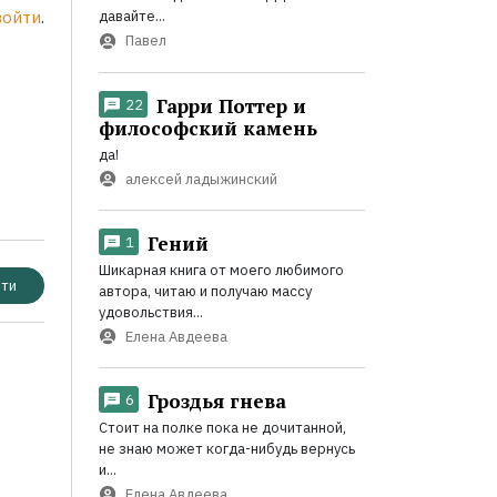
войти
.
давайте...
Павел
Гарри Поттер и
22
философский камень
да!
алексей ладыжинский
Гений
1
Шикарная книга от моего любимого
ти
автора, читаю и получаю массу
удовольствия...
Елена Авдеева
Гроздья гнева
6
Стоит на полке пока не дочитанной,
не знаю может когда-нибудь вернусь
и...
Елена Авдеева