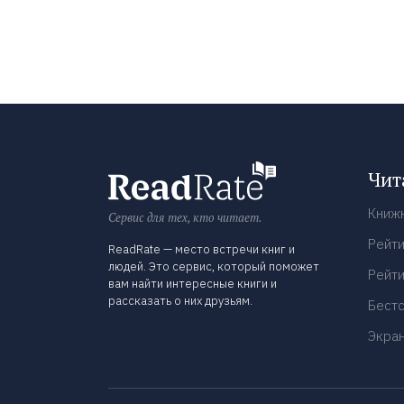
Чит
Книж
Сервис для тех, кто читает.
Рейти
ReadRate — место встречи книг и
людей. Это сервис, который поможет
Рейти
вам найти интересные книги и
рассказать о них друзьям.
Бест
Экра