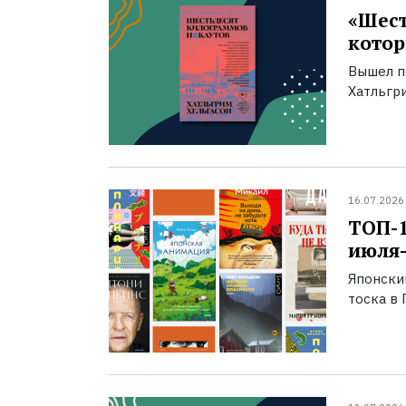
«Шест
котор
Вышел п
Хатльгри
16.07.2026
ТОП-
июля-
Японски
тоска в 