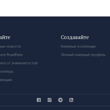
айте
Создавайте
ные новости
Книжные коллекции
нги ReadRate
Личный книжный профиль
нги от знаменитостей
селлеры
низации