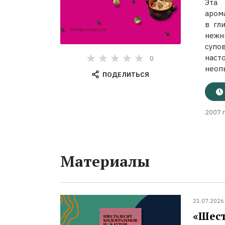
Эта 
аром
в гл
нежн
супо
наст
0
неоп
ПОДЕЛИТЬСЯ
2007 г
Материалы
21.07.2026
«Шест