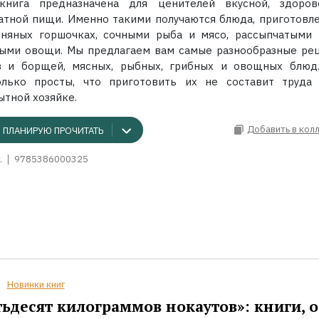
книга предназначена для ценителей вкусной, здоро
атной пищи. Именно такими получаются блюда, приготовл
иняных горшочках, сочными рыба и мясо, рассыпчатыми 
ыми овощи. Мы предлагаем вам самые разнообразные ре
в и борщей, мясных, рыбных, грибных и овощных блюд
олько просты, что приготовить их не составит труда
ытной хозяйке.
Добавить в кол
ПЛАНИРУЮ ПРОЧИТАТЬ
.
9785386000325
Новинки книг
ьдесят килограммов нокаутов»: книги, о