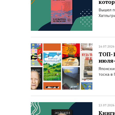
котор
Вышел п
Хатльгри
16.07.2026
ТОП-
июля-
Японски
тоска в 
13.07.2026
Книги