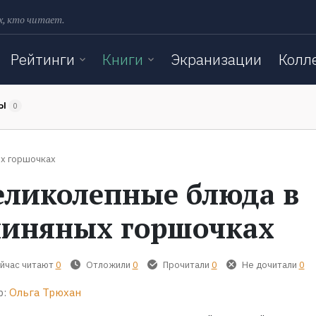
х, кто читает.
Рейтинги
Книги
Экранизации
Колл
ТЫ
0
ых горшочках
еликолепные блюда в
линяных горшочках
йчас читают
0
Отложили
0
Прочитали
0
Не дочитали
0
р:
Ольга Трюхан