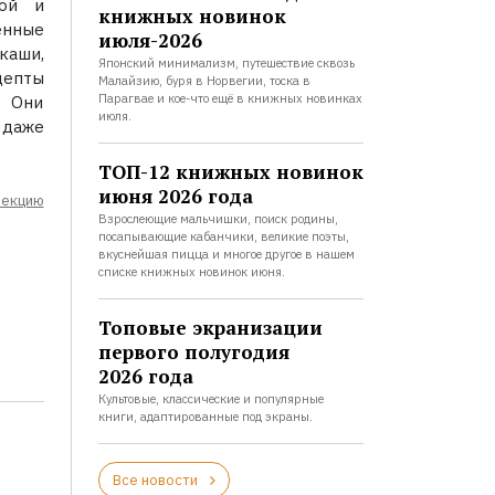
вой и
книжных новинок
енные
июля-2026
каши,
Японский минимализм, путешествие сквозь
цепты
Малайзию, буря в Норвегии, тоска в
Парагвае и кое-что ещё в книжных новинках
. Они
июля.
 даже
ТОП-12 книжных новинок
июня 2026 года
лекцию
Взрослеющие мальчишки, поиск родины,
посапывающие кабанчики, великие поэты,
вкуснейшая пицца и многое другое в нашем
списке книжных новинок июня.
Топовые экранизации
первого полугодия
2026 года
Культовые, классические и популярные
книги, адаптированные под экраны.
Все новости