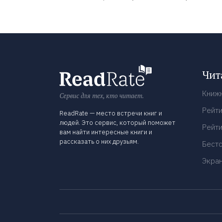
Чит
Книж
Сервис для тех, кто читает.
Рейти
ReadRate — место встречи книг и
людей. Это сервис, который поможет
Рейти
вам найти интересные книги и
рассказать о них друзьям.
Бест
Экра