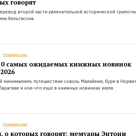
ых говорят
еревод второй части увлекательной исторической трилоги
ма Хельгасона.
Новинки книг
10 самых ожидаемых книжных новинок
2026
й минимализм, путешествие сквозь Малайзию, буря в Норвег
Парагвае и кое-что ещё в книжных новинках июля.
Новинки книг
, о которых говорят: мемуары Энтони