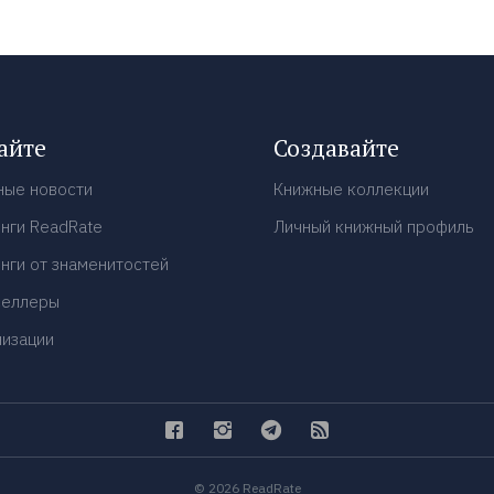
айте
Создавайте
ные новости
Книжные коллекции
нги ReadRate
Личный книжный профиль
нги от знаменитостей
селлеры
низации
© 2026 ReadRate