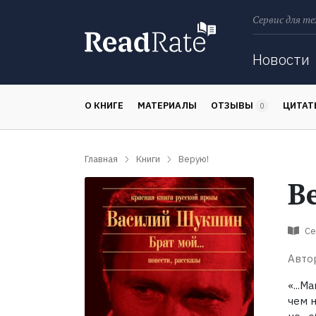
Сервис для те
Поиск
Новости
О КНИГЕ
МАТЕРИАЛЫ
ОТЗЫВЫ
ЦИТА
0
Главная
Книги
Верую!
В
Се
Авто
«...
чем н