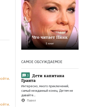
Что читает Пинк
5 книг
САМОЕ ОБСУЖДАЕМОЕ
Дети капитана
3
войти
.
Гранта
Интересно, много приключений,
самый нежданный конец. Детям не
давайте...
Павел
войти
.