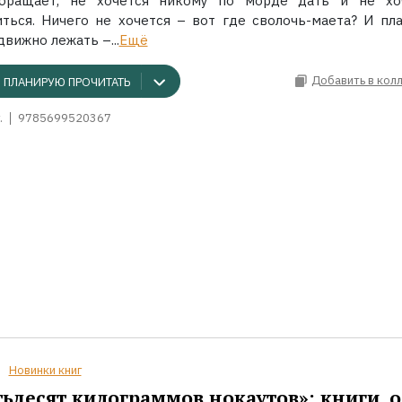
бращает, не хочется никому по морде дать и не хо
иться. Ничего не хочется – вот где сволочь-маета? И пла
вижно лежать –...
Ещё
Добавить в кол
ПЛАНИРУЮ ПРОЧИТАТЬ
.
9785699520367
Новинки книг
ьдесят килограммов нокаутов»: книги, о