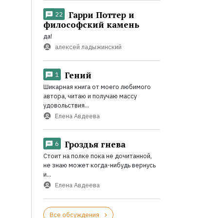
Гарри Поттер и
22
философский камень
да!
алексей ладыжинский
Гений
1
Шикарная книга от моего любимого
автора, читаю и получаю массу
удовольствия...
Елена Авдеева
Гроздья гнева
6
Стоит на полке пока не дочитанной,
не знаю может когда-нибудь вернусь
и...
Елена Авдеева
Все обсуждения