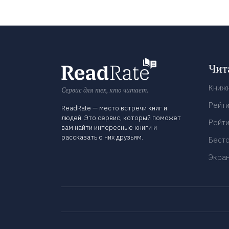
Чит
Книж
Сервис для тех, кто читает.
Рейти
ReadRate — место встречи книг и
людей. Это сервис, который поможет
Рейти
вам найти интересные книги и
рассказать о них друзьям.
Бест
Экра