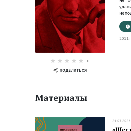
не о
удав
непод
2011 г
0
ПОДЕЛИТЬСЯ
Материалы
21.07.2026
«Шест