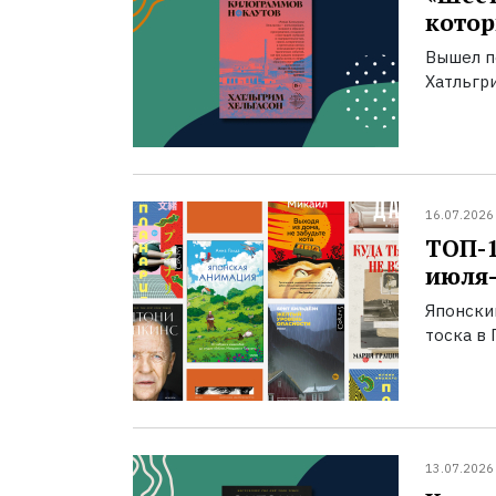
котор
Вышел п
Хатльгри
16.07.2026
ТОП-
июля-
Японски
тоска в 
13.07.2026