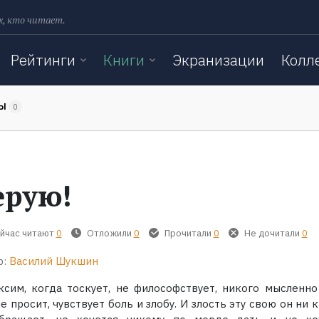
х, кто читает.
Рейтинги
Книги
Экранизации
Колл
ТЫ
0
ерую!
йчас читают
0
Отложили
0
Прочитали
0
Не дочитали
0
р:
Василий Шукшин
Максим, когда тоскует, не философствует, никого мысленно
е просит, чувствует боль и злобу. И злость эту свою он ни 