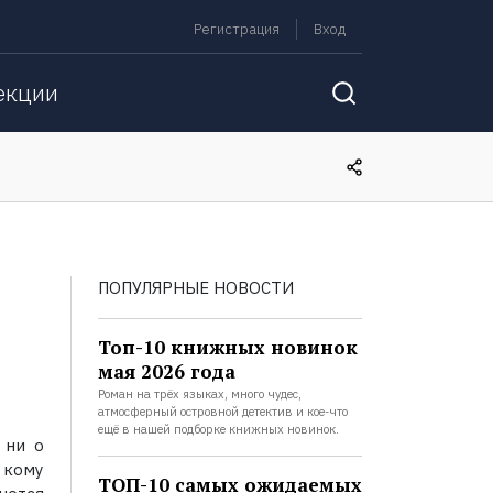
Регистрация
Вход
екции
ПОПУЛЯРНЫЕ НОВОСТИ
Топ-10 книжных новинок
мая 2026 года
Роман на трёх языках, много чудес,
атмосферный островной детектив и кое-что
ещё в нашей подборке книжных новинок.
 ни о
к кому
ТОП-10 самых ожидаемых