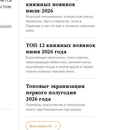
чется
книжных новинок
стом,
июля-2026
Японский минимализм, путешествие сквозь
Малайзию, буря в Норвегии, тоска в
лекцию
Парагвае и кое-что ещё в книжных новинках
июля.
ТОП-12 книжных новинок
июня 2026 года
Взрослеющие мальчишки, поиск родины,
посапывающие кабанчики, великие поэты,
вкуснейшая пицца и многое другое в нашем
списке книжных новинок июня.
Топовые экранизации
первого полугодия
2026 года
Культовые, классические и популярные
книги, адаптированные под экраны.
Все новости