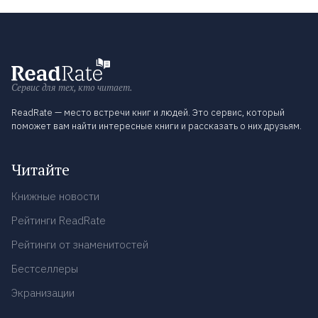
Сервис для тех, кто читает.
ReadRate — место встречи книг и людей. Это сервис, который
поможет вам найти интересные книги и рассказать о них друзьям.
Читайте
Книжные новости
Рейтинги ReadRate
Рейтинги от знаменитостей
Бестселлеры
Экранизации