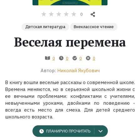
Жанры
0
Детская литература
Внеклассное чтение
Серии
Веселая перемена
Экранизации
0
0
0
0
Коллекции
Автор:
Николай Якубович
В книгу вошли веселые рассказы о современной школе.
Времена меняются, но в серьезной школьной жизни с
ее вечными проблемами: конфликтами с учителями,
невыученными уроками, двойками по поведению -
всегда есть место для смеха. Для детей среднего
школьного возраста.
ПЛАНИРУЮ ПРОЧИТАТЬ