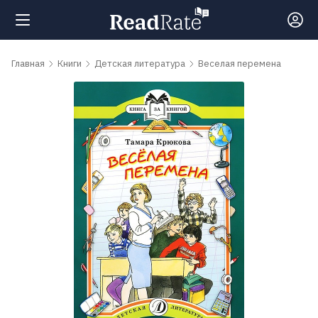
Поиск
Главная
Книги
Детская литература
Веселая перемена
Новости
Рейтинги
Книги
Самые
обсуждаемые
книги
Авторы