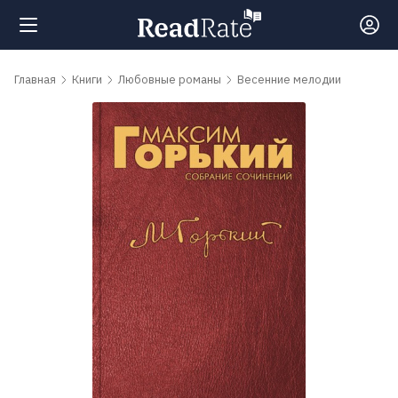
Поиск
Главная
Книги
Любовные романы
Весенние мелодии
Новости
Рейтинги
Книги
Самые
обсуждаемые
книги
Авторы