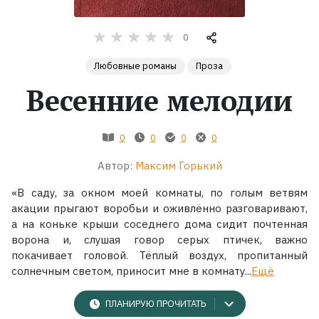
Жанры
0
Серии
Любовные романы
Проза
Весенние мелодии
Экранизации
0
0
0
0
Коллекции
Автор:
Максим Горький
«В саду, за окном моей комнаты, по голым ветвям
акации прыгают воробьи и оживлённо разговаривают,
а на коньке крыши соседнего дома сидит почтенная
ворона и, слушая говор серых птичек, важно
покачивает головой. Тёплый воздух, пропитанный
солнечным светом, приносит мне в комнату...
Ещё
ПЛАНИРУЮ ПРОЧИТАТЬ