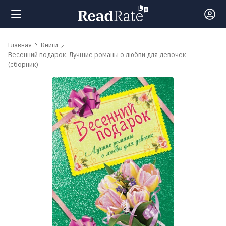
Поиск
Главная
Книги
Весенний подарок. Лучшие романы о любви для девочек
(сборник)
Новости
Рейтинги
Книги
Самые
обсуждаемые
книги
Авторы