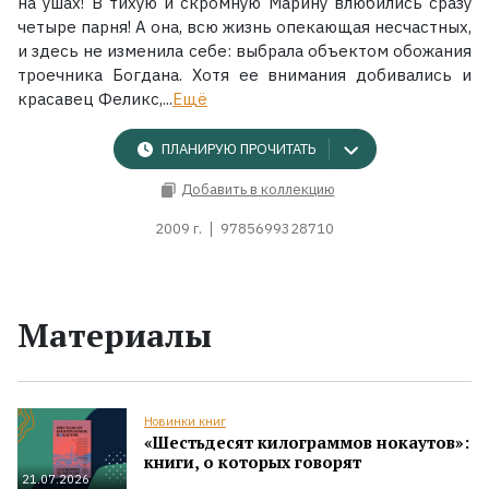
на ушах! В тихую и скромную Марину влюбились сразу
четыре парня! А она, всю жизнь опекающая несчастных,
и здесь не изменила себе: выбрала объектом обожания
троечника Богдана. Хотя ее внимания добивались и
красавец Феликс,...
Ещё
ПЛАНИРУЮ ПРОЧИТАТЬ
Добавить в коллекцию
2009 г.
9785699328710
Материалы
Новинки книг
«Шестьдесят килограммов нокаутов»:
книги, о которых говорят
21.07.2026