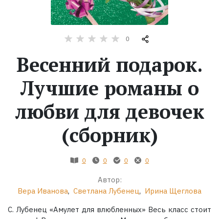
Жанры
0
Серии
Весенний подарок.
Экранизации
Лучшие романы о
любви для девочек
Коллекции
(сборник)
0
0
0
0
Автор:
Вера Иванова
,
Светлана Лубенец
,
Ирина Щеглова
С. Лубенец «Амулет для влюбленных» Весь класс стоит