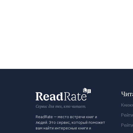
Чит
Книж
Сервис для тех, кто читает.
Рейти
ReadRate — место встречи книг и
людей. Это сервис, который поможет
Рейти
вам найти интересные книги и