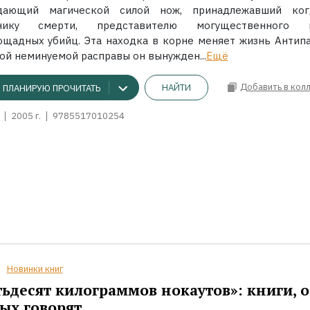
дающий магической силой нож, принадлежавший ког
тнику смерти, представителю могущественного к
ощадных убийц. Эта находка в корне меняет жизнь Антипа
ой неминуемой расправы он вынужден...
Ещё
Добавить в кол
НАЙТИ
ПЛАНИРУЮ ПРОЧИТАТЬ
2005 г.
9785517010254
Новинки книг
ьдесят килограммов нокаутов»: книги, о
ых говорят