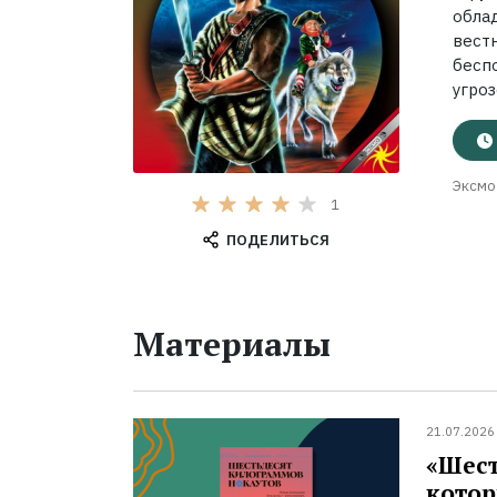
обла
вес
бесп
угроз
Эксмо
1
ПОДЕЛИТЬСЯ
Материалы
21.07.2026
«Шест
котор