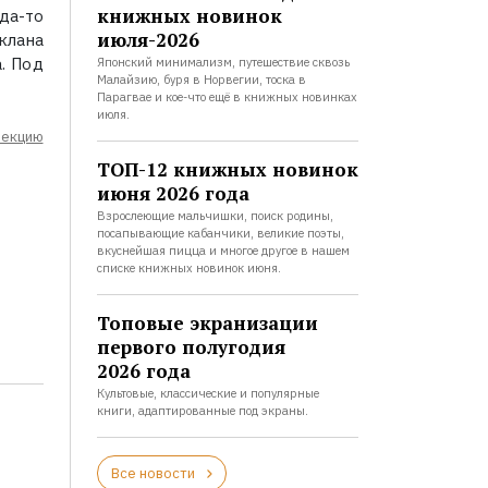
книжных новинок
да-то
июля-2026
лана
. Под
Японский минимализм, путешествие сквозь
Малайзию, буря в Норвегии, тоска в
Парагвае и кое-что ещё в книжных новинках
июля.
лекцию
ТОП-12 книжных новинок
июня 2026 года
Взрослеющие мальчишки, поиск родины,
посапывающие кабанчики, великие поэты,
вкуснейшая пицца и многое другое в нашем
списке книжных новинок июня.
Топовые экранизации
первого полугодия
2026 года
Культовые, классические и популярные
книги, адаптированные под экраны.
Все новости