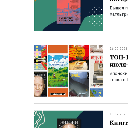
Вышел п
Хатльгри
16.07.2026
ТОП-
июля-
Японски
тоска в 
13.07.2026
Книги