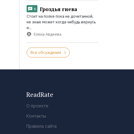
Гроздья гнева
6
Стоит на полке пока не дочитанной,
не знаю может когда-нибудь вернусь
и...
Елена Авдеева
Все обсуждения
ReadRate
О проекте
Контакты
Правила сайта