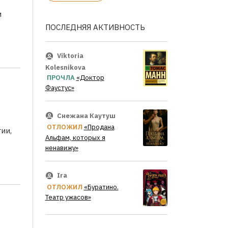
и
ПОСЛЕДНЯЯ АКТИВНОСТЬ
Viktoria
Kolesnikova
ПРОЧЛА
«Доктор
Фаустус»
Снежана Каутуш
ОТЛОЖИЛ
«Продана
ии,
Альфам, которых я
ненавижу»
Ira
ОТЛОЖИЛ
«Буратино.
Театр ужасов»