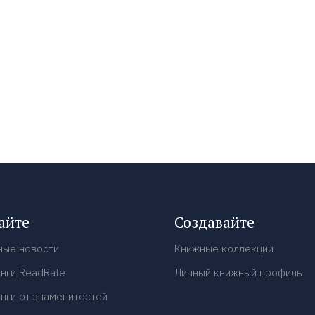
айте
Создавайте
ные новости
Книжные коллекции
нги ReadRate
Личный книжный профиль
нги от знаменитостей