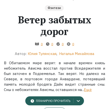
Фэнтези
Жанры
Ветер забытых
Серии
дорог
Экранизации
0
0
0
0
Коллекции
Автор:
Юлия Тулянская
,
Наталья Михайлова
В Обитаемом мире верят: в начале времен князь
небожитель Ависма восстал против Вседержителя и
был заточен в Подземелье. Так верят. Но далеко на
Севере, в портовом городе Анвардене, потерявший
память молодой бродяга Дайк видит странные сны.
Сны о небожителях Ависмы, оставшихся на...
Ещё
ПЛАНИРУЮ ПРОЧИТАТЬ