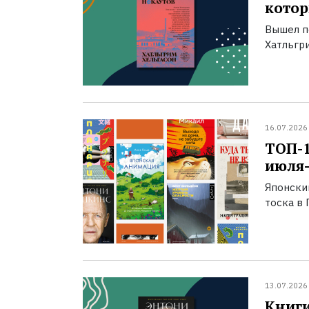
котор
Вышел п
Хатльгри
16.07.2026
ТОП-
июля-
Японски
тоска в 
13.07.2026
Книги