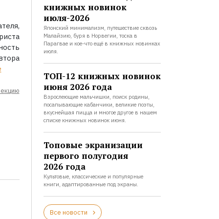
книжных новинок
июля-2026
теля,
Японский минимализм, путешествие сквозь
иста
Малайзию, буря в Норвегии, тоска в
Парагвае и кое-что ещё в книжных новинках
ность
июля.
тора
ё
ТОП-12 книжных новинок
июня 2026 года
лекцию
Взрослеющие мальчишки, поиск родины,
посапывающие кабанчики, великие поэты,
вкуснейшая пицца и многое другое в нашем
списке книжных новинок июня.
Топовые экранизации
первого полугодия
2026 года
Культовые, классические и популярные
книги, адаптированные под экраны.
Все новости