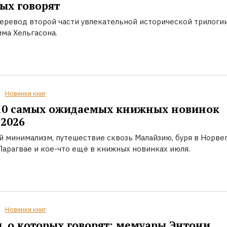
ых говорят
еревод второй части увлекательной исторической трилоги
ма Хельгасона.
Новинки книг
10 самых ожидаемых книжных новинок
2026
й минимализм, путешествие сквозь Малайзию, буря в Норвег
Парагвае и кое-что ещё в книжных новинках июля.
Новинки книг
, о которых говорят: мемуары Энтони