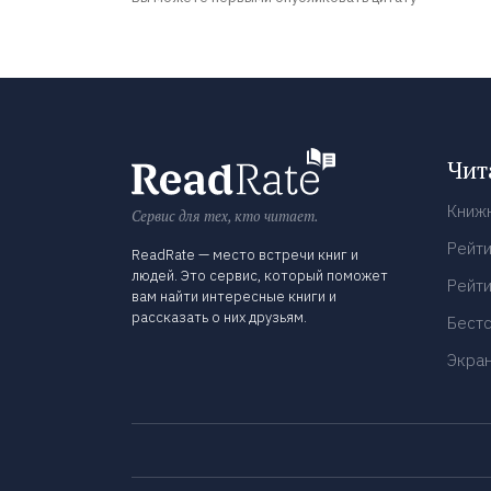
Чит
Книж
Сервис для тех, кто читает.
Рейти
ReadRate — место встречи книг и
людей. Это сервис, который поможет
Рейти
вам найти интересные книги и
рассказать о них друзьям.
Бест
Экра