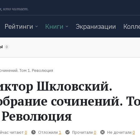
х, кто читает.
Рейтинги
Книги
Экранизации
Колл
ТЫ
0
очинений. Том 1. Революция
иктор Шкловский.
обрание сочинений. Т
. Революция
йчас читают
0
Отложили
1
Прочитали
0
Не дочитали
0