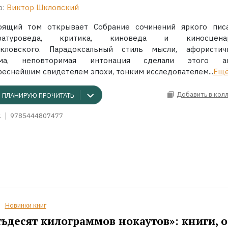
р:
Виктор Шкловский
оящий том открывает Собрание сочинений яркого писа
ературоведа, критика, киноведа и киносценар
Шкловского. Парадоксальный стиль мысли, афористич
ьма, неповторимая интонация сделали этого ав
реснейшим свидетелем эпохи, тонким исследователем...
Ещ
Добавить в кол
ПЛАНИРУЮ ПРОЧИТАТЬ
.
9785444807477
Новинки книг
ьдесят килограммов нокаутов»: книги, о