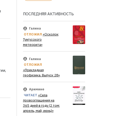
и
ПОСЛЕДНЯЯ АКТИВНОСТЬ
Галина
ОТЛОЖИЛ
«Осколок
Тунгусского
метеорита»
Галина
ОТЛОЖИЛ
«Прикладная
ии,
геофизика. Выпуск 28»
Аримине
ЧИТАЕТ
«Сила
провозглашения на
365 дней в году (2 том:
апрель, май, июнь)»