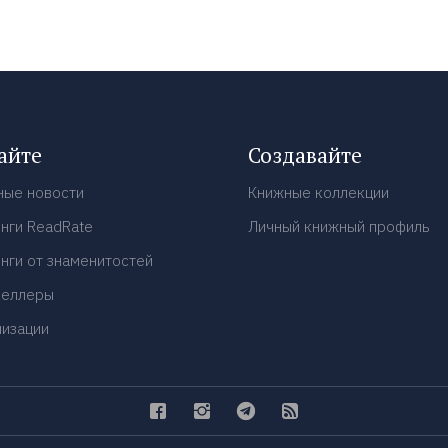
айте
Создавайте
ные новости
Книжные коллекции
нги ReadRate
Личный книжный профиль
нги от знаменитостей
селлеры
низации