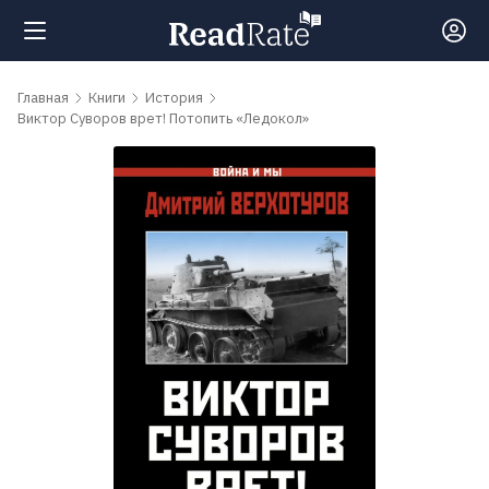
Поиск
Главная
Книги
История
Виктор Суворов врет! Потопить «Ледокол»
Новости
Рейтинги
Книги
Самые
обсуждаемые
книги
Авторы