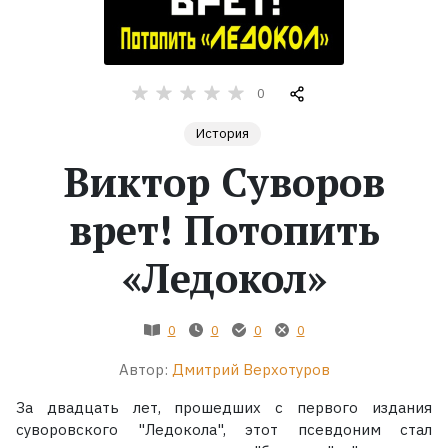
Жанры
Серии
0
История
Экранизации
Виктор Суворов
Коллекции
врет! Потопить
«Ледокол»
0
0
0
0
Автор:
Дмитрий Верхотуров
За двадцать лет, прошедших с первого издания
суворовского "Ледокола", этот псевдоним стал