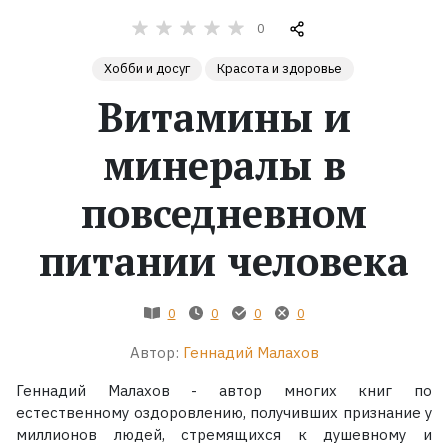
0
Жанры
Хобби и досуг
Красота и здоровье
Серии
Витамины и
Экранизации
минералы в
повседневном
Коллекции
питании человека
0
0
0
0
Автор:
Геннадий Малахов
Геннадий Малахов - автор многих книг по
естественному оздоровлению, получивших признание у
миллионов людей, стремящихся к душевному и