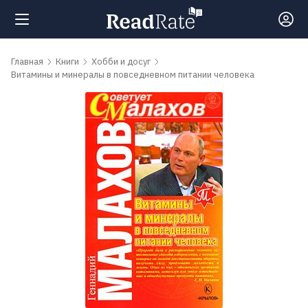
Поиск
Главная
Книги
Хобби и досуг
Витамины и минералы в повседневном питании человека
Новости
Рейтинги
Книги
Самые
обсуждаемые
книги
Авторы