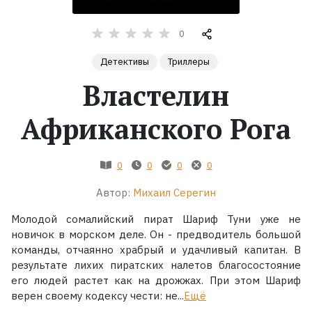
Жанры
0
Детективы
Триллеры
Серии
Властелин
Экранизации
Африканского Рога
Коллекции
0
0
0
0
Автор:
Михаил Серегин
Молодой сомалийский пират Шариф Туни уже не
новичок в морском деле. Он - предводитель большой
команды, отчаянно храбрый и удачливый капитан. В
результате лихих пиратских налетов благосостояние
его людей растет как на дрожжах. При этом Шариф
верен своему кодексу чести: не...
Ещё