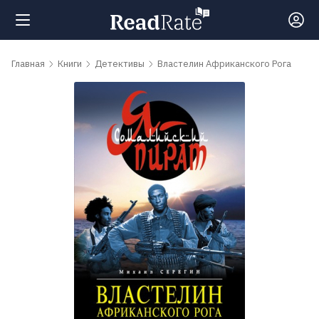
Поиск
Главная
Книги
Детективы
Властелин Африканского Рога
Новости
Рейтинги
Книги
Самые
обсуждаемые
книги
Авторы