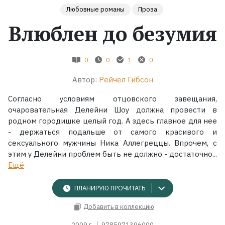
Любовные романы
Проза
Жанры
Влюблен до безумия
Серии
0
0
1
0
Экранизации
Автор:
Рейчел Гибсон
Согласно условиям отцовского завещания,
Коллекции
очаровательная Делейни Шоу должна провести в
родном городишке целый год. А здесь главное для нее
- держаться подальше от самого красивого и
сексуального мужчины Ника Аллегреццы. Впрочем, с
этим у Делейни проблем быть не должно - достаточно...
Ещё
ПЛАНИРУЮ ПРОЧИТАТЬ
Добавить в коллекцию
2009 г.
9785971396000