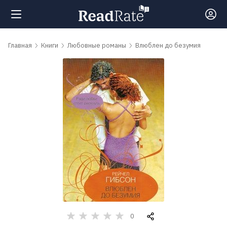
Поиск
Главная
Книги
Любовные романы
Влюблен до безумия
Новости
Рейтинги
Книги
Самые
обсуждаемые
книги
0
Авторы