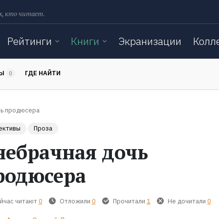
х, кто читает.
Рейтинги
Книги
Экранизации
Колл
ТЫ
ГДЕ НАЙТИ
0
чь продюсера
ективы
Проза
небрачная дочь
родюсера
йчас читают
0
Отложили
0
Прочитали
1
Не дочитали
0