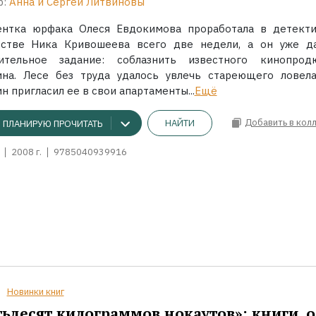
р:
Анна и Сергей Литвиновы
ентка юрфака Олеся Евдокимова проработала в детект
тстве Ника Кривошеева всего две недели, а он уже д
ительное задание: соблазнить известного кинопрод
ина. Лесе без труда удалось увлечь стареющего ловела
н пригласил ее в свои апартаменты...
Ещё
Добавить в кол
НАЙТИ
ПЛАНИРУЮ ПРОЧИТАТЬ
2008 г.
9785040939916
Новинки книг
ьдесят килограммов нокаутов»: книги, о