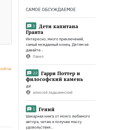
САМОЕ ОБСУЖДАЕМОЕ
Дети капитана
3
Гранта
Интересно, много приключений,
самый нежданный конец. Детям не
давайте...
Павел
войти
.
Гарри Поттер и
22
философский камень
да!
алексей ладыжинский
Гений
1
Шикарная книга от моего любимого
автора, читаю и получаю массу
удовольствия...