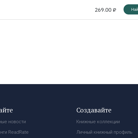
269.00 ₽
Най
айте
Создавайте
ные новости
Книжные коллекции
нги ReadRate
Личный книжный профиль