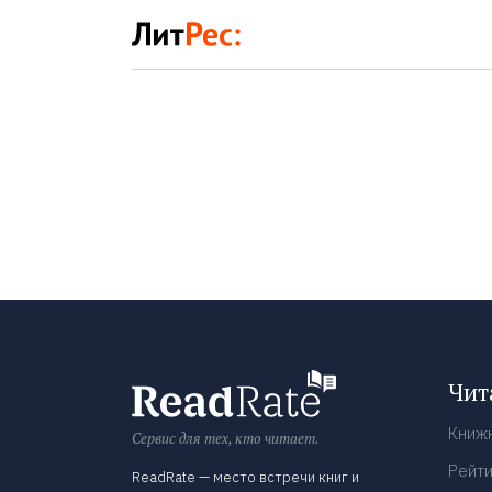
Чит
Книж
Сервис для тех, кто читает.
Рейти
ReadRate — место встречи книг и