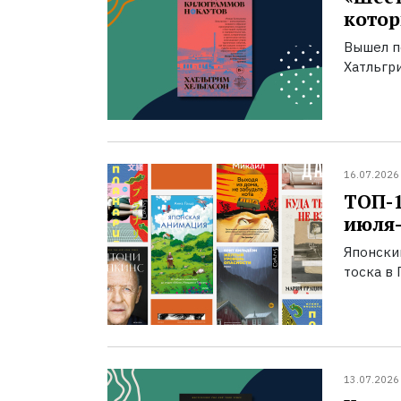
котор
Вышел п
Хатльгри
16.07.2026
ТОП-
июля-
Японски
тоска в 
13.07.2026