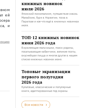
книжных новинок
июля-2026
ивном
Японский минимализм, путешествие сквозь
ал ей
Малайзию, буря в Норвегии, тоска в
юсера
Парагвае и кое-что ещё в книжных новинках
са, и
июля.
ТОП-12 книжных новинок
лекцию
июня 2026 года
Взрослеющие мальчишки, поиск родины,
посапывающие кабанчики, великие поэты,
вкуснейшая пицца и многое другое в нашем
списке книжных новинок июня.
Топовые экранизации
первого полугодия
2026 года
Культовые, классические и популярные
книги, адаптированные под экраны.
Все новости