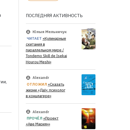
и
ПОСЛЕДНЯЯ АКТИВНОСТЬ
Юлыя Мельничук
ЧИТАЕТ
«Кулинарные
скитания в
параллельном мире /
Tondemo Skill de Isekai
Hourou Meshi»
Alexandr
ии,
ОТЛОЖИЛ
«Сказать
жизни «Да!»: психолог
в концлагере»
Alexandr
ПРОЧЁЛ
«Проект
«Аве Мария»»