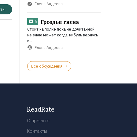
Елена Авдеева
ти
Гроздья гнева
6
Стоит на полке пока не дочитанной,
не знаю может когда-нибудь вернусь
и...
Елена Авдеева
Все обсуждения
ReadRate
О проекте
Контакты