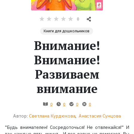
Жанры
0
Серии
Книги для дошкольников
Внимание!
Экранизации
Внимание!
Коллекции
Развиваем
внимание
0
0
0
0
Автор:
Светлана Курдюкова
,
Анастасия Сунцова
"Будь внимателен! Сосредоточься! Не отвлекайся!" И
так каждые пять минут... И все равно не помогает. Вы