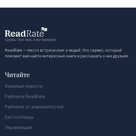
Сервис для тех, кто читает.
ReadRate — место встречи книг и людей. Это сервис, который
поможет вам найти интересные книги и рассказать о них друзьям.
Читайте
Книжные новости
Рейтинги ReadRate
Рейтинги от знаменитостей
Бестселлеры
Экранизации