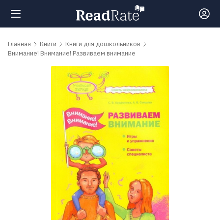
Поиск
Главная
Книги
Книги для дошкольников
Внимание! Внимание! Развиваем внимание
Новости
Рейтинги
Книги
Самые
обсуждаемые
книги
Авторы