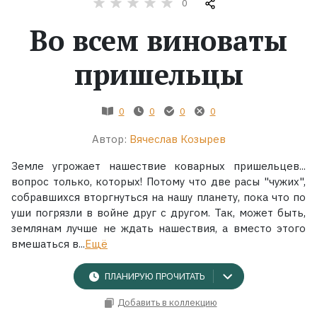
0
Во всем виноваты
Жанры
пришельцы
Серии
Экранизации
0
0
0
0
Автор:
Вячеслав Козырев
Коллекции
Земле угрожает нашествие коварных пришельцев...
вопрос только, которых! Потому что две расы "чужих",
собравшихся вторгнуться на нашу планету, пока что по
уши погрязли в войне друг с другом. Так, может быть,
землянам лучше не ждать нашествия, а вместо этого
вмешаться в...
Ещё
ПЛАНИРУЮ ПРОЧИТАТЬ
Добавить в коллекцию