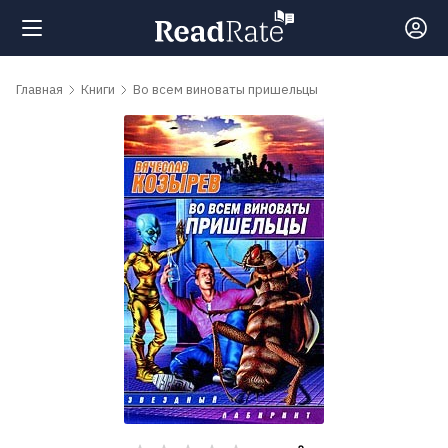
Поиск
Главная
Книги
Во всем виноваты пришельцы
Новости
Рейтинги
Книги
Самые
обсуждаемые
книги
Авторы