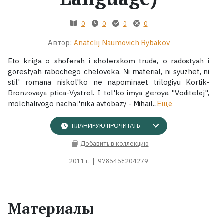
Жанры
0
0
0
0
Автор:
Anatolij Naumovich Rybakov
Серии
Eto kniga o shoferah i shoferskom trude, o radostyah i
Экранизации
gorestyah rabochego cheloveka. Ni material, ni syuzhet, ni
stil' romana niskol'ko ne napominaet trilogiyu Kortik-
Bronzovaya ptica-Vystrel. I tol'ko imya geroya "Voditelej",
Коллекции
molchalivogo nachal'nika avtobazy - Mihail...
Ещё
ПЛАНИРУЮ ПРОЧИТАТЬ
Добавить в коллекцию
2011 г.
9785458204279
Материалы