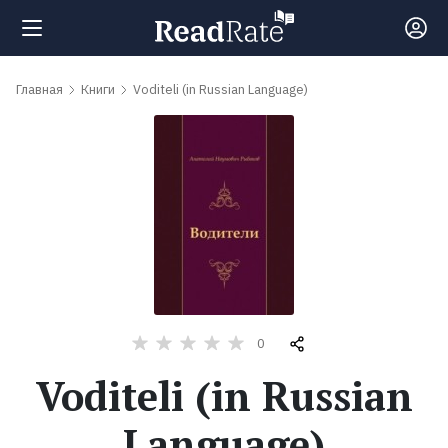
Поиск
Главная
Книги
Voditeli (in Russian Language)
Новости
Рейтинги
Книги
Самые
0
обсуждаемые
Voditeli (in Russian
книги
Language)
Авторы