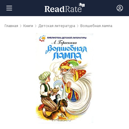
Поиск
Главная
Книги
Детская литература
Волшебная лампа
Новости
Рейтинги
Книги
Самые
обсуждаемые
книги
Авторы