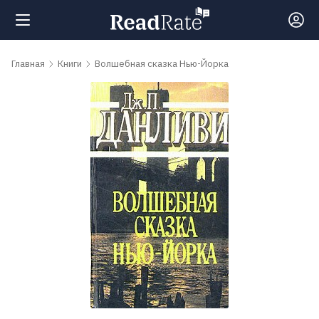
Поиск
Главная
Книги
Волшебная сказка Нью-Йорка
Новости
Рейтинги
Книги
Самые
обсуждаемые
книги
Авторы