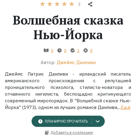
2
Жанры
Волшебная сказка
Серии
Нью-Йорка
Экранизации
0
0
1
0
Автор:
Джеймс Данливи
Коллекции
Джеймс Патрик Данливи - ирландский писатель
американского происхождения с репутацией
проницательного психолога, стилиста-новатора и
отчаянного нигилиста, беспощадно критикующего
современный миропорядок. В "Волшебной сказке Нью-
Йорка" (1973), одном из лучших романов Данливи,...
Ещё
ПЛАНИРУЮ ПРОЧИТАТЬ
Добавить в коллекцию