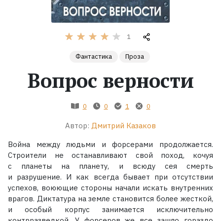
Жанры
1
Серии
Фантастика
Проза
Вопрос верности
Экранизации
Коллекции
0
0
1
0
Автор:
Дмитрий Казаков
Война между людьми и форсерами продолжается.
Строители не останавливают свой поход, кочуя
с планеты на планету, и всюду сея смерть
и разрушение. И как всегда бывает при отсутствии
успехов, воюющие стороны начали искать внутренних
врагов. Диктатура на земле становится более жесткой,
и особый корпус занимается исключительно
контрразведкой. У форсеров же все зашло гораздо