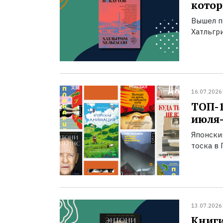
котор
Вышел п
Хатльгри
16.07.2026
ТОП-
июля-
Японски
тоска в 
13.07.2026
Книги