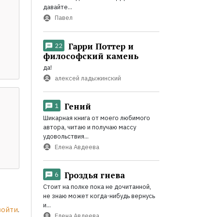
давайте...
Павел
Гарри Поттер и
22
философский камень
да!
алексей ладыжинский
Гений
1
Шикарная книга от моего любимого
автора, читаю и получаю массу
удовольствия...
Елена Авдеева
Гроздья гнева
6
Стоит на полке пока не дочитанной,
не знаю может когда-нибудь вернусь
и...
войти
.
Елена Авдеева