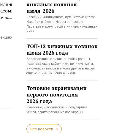
книжных новинок
омлені
июля-2026
асом.
час...
Японский минимализм, путешествие сквозь
Малайзию, буря в Норвегии, тоска в
Парагвае и кое-что ещё в книжных новинках
июля.
лекцию
ТОП-12 книжных новинок
июня 2026 года
Взрослеющие мальчишки, поиск родины,
посапывающие кабанчики, великие поэты,
вкуснейшая пицца и многое другое в нашем
списке книжных новинок июня.
Топовые экранизации
первого полугодия
2026 года
Культовые, классические и популярные
книги, адаптированные под экраны.
Все новости