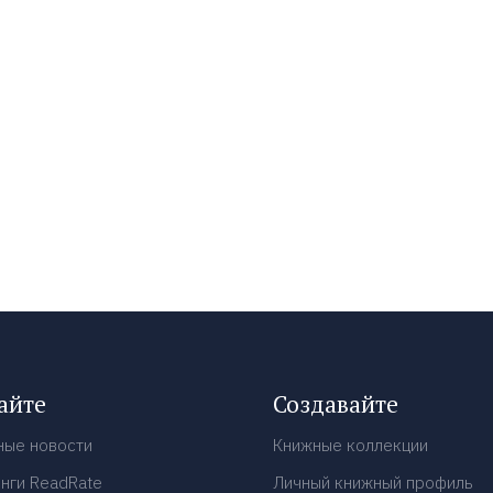
айте
Создавайте
ные новости
Книжные коллекции
нги ReadRate
Личный книжный профиль