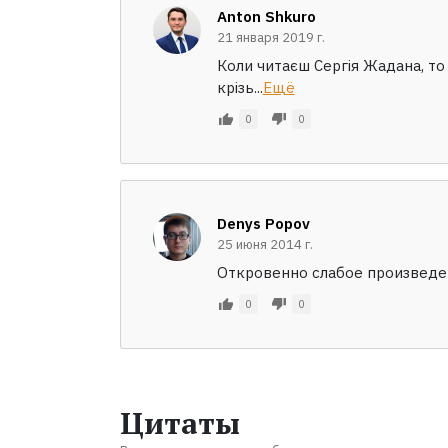
Anton Shkuro
21 января 2019 г.
Коли читаєш Сергія Жадана, то
крізь...
Ещё
0
0
Denys Popov
25 июня 2014 г.
Откровенно слабое произведе
0
0
Цитаты