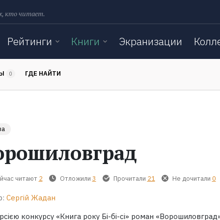
х, кто читает.
Рейтинги
Книги
Экранизации
Колл
ТЫ
ГДЕ НАЙТИ
0
за
орошиловград
йчас читают
2
Отложили
3
Прочитали
21
Не дочитали
0
р:
Сергій Жадан
рсією конкурсу «Книга року Бі-бі-сі» роман «Ворошиловград