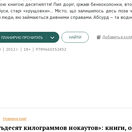
ю книгою десятиліття! Пил доріг, іржаві бензоколонки, вт
буси, старі «хрущовки»… Місто, що залишилось десь поза ч
 люди, які займаються дивними справами. Абсурд – та водно
Добавить в кол
НАЙТИ
ПЛАНИРУЮ ПРОЧИТАТЬ
O
2012 г.
18+
9789660352452
Новинки книг
ьдесят килограммов нокаутов»: книги, о