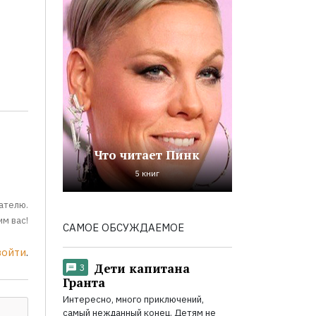
Что читает Пинк
5 книг
ателю.
м вас!
САМОЕ ОБСУЖДАЕМОЕ
войти
.
Дети капитана
3
Гранта
Интересно, много приключений,
самый нежданный конец. Детям не