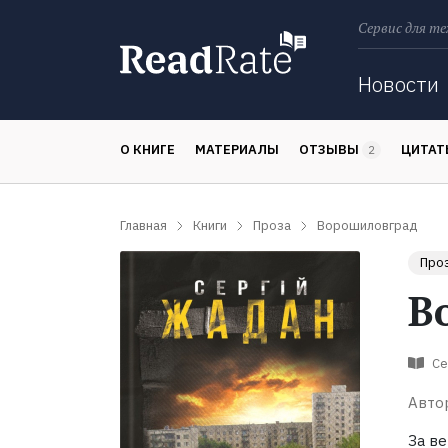
Сервис для те
Поиск
Новости
О КНИГЕ
МАТЕРИАЛЫ
ОТЗЫВЫ
ЦИТА
2
Главная
Книги
Проза
Ворошиловград
Про
В
Се
Авто
За ве