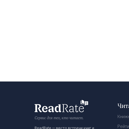
Чит
Книж
Сервис для тех, кто читает.
Рейти
ReadRate — место встречи книг и