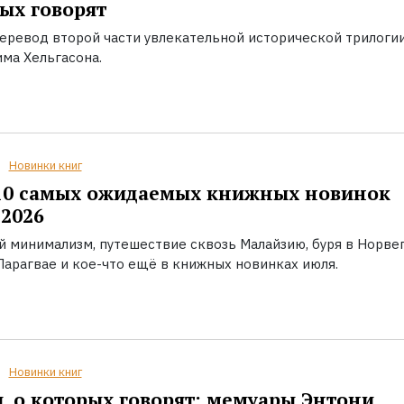
ых говорят
еревод второй части увлекательной исторической трилоги
ма Хельгасона.
Новинки книг
10 самых ожидаемых книжных новинок
2026
й минимализм, путешествие сквозь Малайзию, буря в Норвег
Парагвае и кое-что ещё в книжных новинках июля.
Новинки книг
, о которых говорят: мемуары Энтони