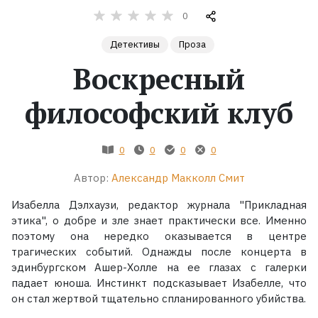
0
Жанры
Детективы
Проза
Серии
Воскресный
философский клуб
Экранизации
Коллекции
0
0
0
0
Автор:
Александр Макколл Смит
Изабелла Дэлхаузи, редактор журнала "Прикладная
этика", о добре и зле знает практически все. Именно
поэтому она нередко оказывается в центре
трагических событий. Однажды после концерта в
эдинбургском Ашер-Холле на ее глазах с галерки
падает юноша. Инстинкт подсказывает Изабелле, что
он стал жертвой тщательно спланированного убийства.