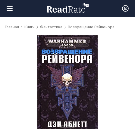
Поиск
Главная
Книги
Фантастика
Возвращение Рейвенора
Новости
Рейтинги
Книги
Самые
обсуждаемые
книги
Авторы