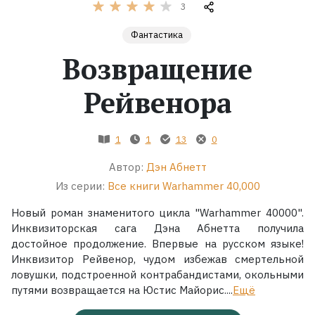
3
Жанры
Фантастика
Возвращение
Серии
Рейвенора
Экранизации
1
1
13
0
Коллекции
Автор:
Дэн Абнетт
Из серии:
Все книги Warhammer 40,000
Новый роман знаменитого цикла "Warhammer 40000".
Инквизиторская сага Дэна Абнетта получила
достойное продолжение. Впервые на русском языке!
Инквизитор Рейвенор, чудом избежав смертельной
ловушки, подстроенной контрабандистами, окольными
путями возвращается на Юстис Майорис....
Ещё