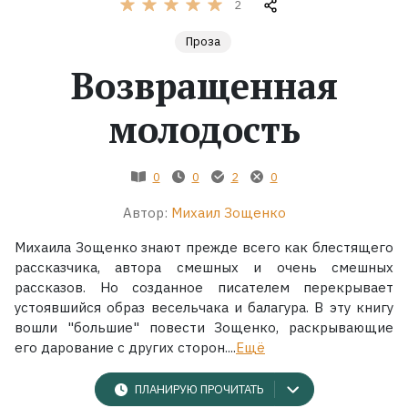
2
Жанры
Проза
Возвращенная
Серии
молодость
Экранизации
0
0
2
0
Коллекции
Автор:
Михаил Зощенко
Михаила Зощенко знают прежде всего как блестящего
рассказчика, автора смешных и очень смешных
рассказов. Но созданное писателем перекрывает
устоявшийся образ весельчака и балагура. В эту книгу
вошли "большие" повести Зощенко, раскрывающие
его дарование с других сторон....
Ещё
ПЛАНИРУЮ ПРОЧИТАТЬ