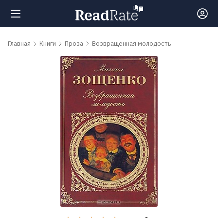
Поиск
Главная
Книги
Проза
Возвращенная молодость
Новости
Рейтинги
Книги
Самые
обсуждаемые
книги
Авторы