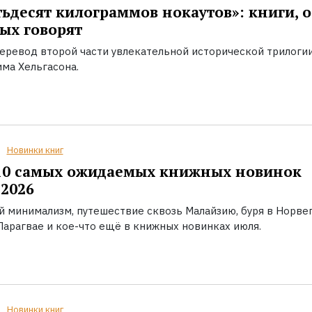
ьдесят килограммов нокаутов»: книги, о
ых говорят
еревод второй части увлекательной исторической трилоги
ма Хельгасона.
Новинки книг
10 самых ожидаемых книжных новинок
2026
й минимализм, путешествие сквозь Малайзию, буря в Норвег
Парагвае и кое-что ещё в книжных новинках июля.
Новинки книг