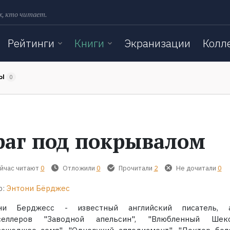
х, кто читает.
Рейтинги
Книги
Экранизации
Колл
ТЫ
0
раг под покрывалом
йчас читают
0
Отложили
0
Прочитали
2
Не дочитали
0
р:
Энтони Бёрджес
ни Берджесс - известный английский писатель, 
селлеров "Заводной апельсин", "Влюбленный Шекс