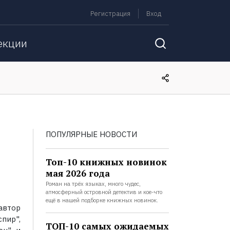
Регистрация
Вход
екции
ПОПУЛЯРНЫЕ НОВОСТИ
Топ-10 книжных новинок
мая 2026 года
Роман на трёх языках, много чудес,
атмосферный островной детектив и кое-что
ещё в нашей подборке книжных новинок.
автор
пир",
ТОП-10 самых ожидаемых