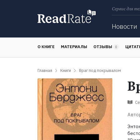
Сервис для те
Поиск
Новости
О КНИГЕ
МАТЕРИАЛЫ
ОТЗЫВЫ
ЦИТА
0
Главная
Книги
Враг под покрывалом
В
Се
Авто
Энто
бест