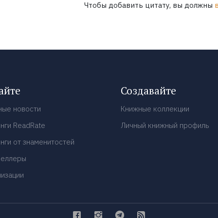
Чтобы добавить цитату, вы должны
айте
Создавайте
ные новости
Книжные коллекции
нги ReadRate
Личный книжный профиль
нги от знаменитостей
селлеры
низации