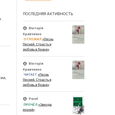
ПОСЛЕДНЯЯ АКТИВНОСТЬ
и
Вікторія
Кравченко
ОТЛОЖИЛ
«Песнь
Песней. Страсть и
любовь в браке»
Вікторія
Кравченко
ЧИТАЕТ
«Песнь
ии,
Песней. Страсть и
любовь в браке»
Pavel
ПРОЧЁЛ
«Звезда
морей»