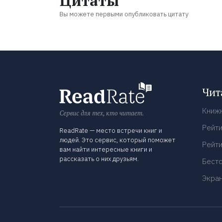
Цитаты
Вы можете первыми опубликовать цитату
Чит
Книж
Сервис для тех, кто читает.
Рейти
ReadRate — место встречи книг и
людей. Это сервис, который поможет
Рейти
вам найти интересные книги и
рассказать о них друзьям.
Бест
Экра