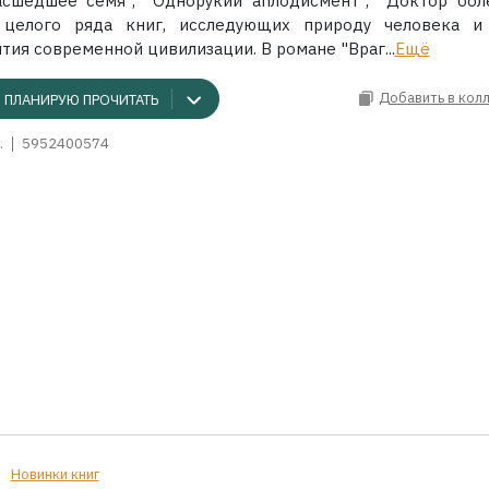
асшедшее семя", "Однорукий аплодисмент", "Доктор бол
целого ряда книг, исследующих природу человека и
тия современной цивилизации. В романе "Враг...
Ещё
Добавить в кол
ПЛАНИРУЮ ПРОЧИТАТЬ
.
5952400574
Новинки книг