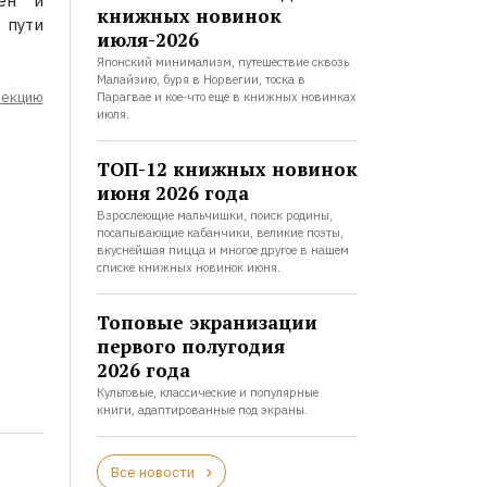
ен" и
книжных новинок
 пути
июля-2026
Японский минимализм, путешествие сквозь
Малайзию, буря в Норвегии, тоска в
лекцию
Парагвае и кое-что ещё в книжных новинках
июля.
ТОП-12 книжных новинок
июня 2026 года
Взрослеющие мальчишки, поиск родины,
посапывающие кабанчики, великие поэты,
вкуснейшая пицца и многое другое в нашем
списке книжных новинок июня.
Топовые экранизации
первого полугодия
2026 года
Культовые, классические и популярные
книги, адаптированные под экраны.
Все новости