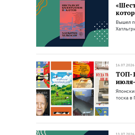
«Шест
котор
Вышел п
Хатльгри
16.07.2026
ТОП-
июля-
Японски
тоска в 
13.07.2026