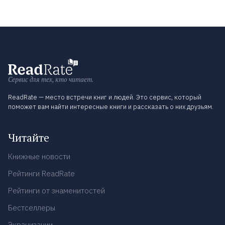
Сервис для тех, кто читает.
ReadRate — место встречи книг и людей. Это сервис, который
поможет вам найти интересные книги и рассказать о них друзьям.
Читайте
Книжные новости
Рейтинги ReadRate
Рейтинги от знаменитостей
Бестселлеры
Экранизации