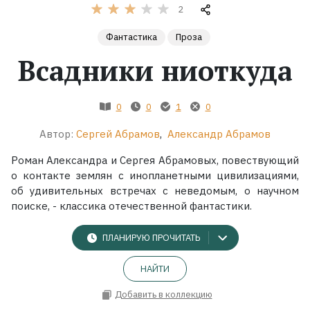
2
Жанры
Фантастика
Проза
Всадники ниоткуда
Серии
Экранизации
0
0
1
0
Автор:
Сергей Абрамов
,
Александр Абрамов
Коллекции
Роман Александра и Сергея Абрамовых, повествующий
о контакте землян с инопланетными цивилизациями,
об удивительных встречах с неведомым, о научном
поиске, - классика отечественной фантастики.
ПЛАНИРУЮ ПРОЧИТАТЬ
НАЙТИ
Добавить в коллекцию