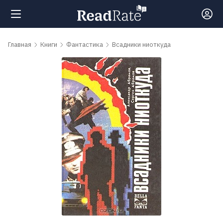
Поиск
Главная
Книги
Фантастика
Всадники ниоткуда
Новости
Рейтинги
Книги
Самые
обсуждаемые
книги
Авторы