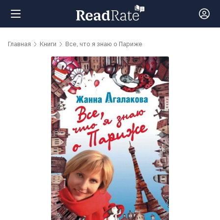
Поиск
Главная
Книги
Все, что я знаю о Париже
Новости
Рейтинги
Книги
Самые
обсуждаемые
книги
Авторы