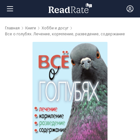
Поиск
Главная
Книги
Хобби и досуг
Все о голубях. Лечение, кормление, разведение, содержание
Новости
Рейтинги
Книги
Самые
обсуждаемые
книги
Авторы