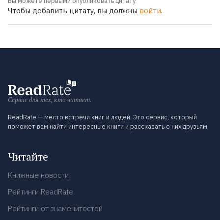
Вы можете первыми опубликовать цитату
Чтобы добавить цитату, вы должны
войти
.
Сервис для тех, кто читает.
ReadRate — место встречи книг и людей. Это сервис, который
поможет вам найти интересные книги и рассказать о них друзьям.
Читайте
Книжные новости
Рейтинги ReadRate
Рейтинги от знаменитостей