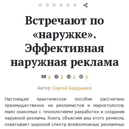
0
Жанры
Встречают по
Серии
«наружке».
Экранизации
Эффективная
наружная реклама
Коллекции
0
0
0
0
Автор:
Сергей Бердышев
Настоящее практическое пособие рассчитано
преимущественно на рекламистов и маркетологов,
мало знакомых с технологиями разработки и создания
наружной рекламы. Книга, объясняя азы этого ремесла,
охватывает широкий спектр всевозможных рекламных